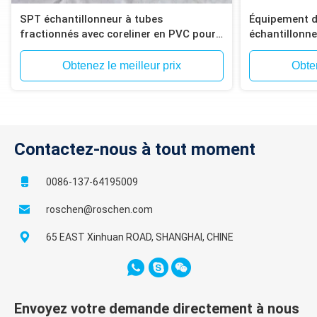
SPT échantillonneur à tubes
Équipement d'
fractionnés avec coreliner en PVC pour
échantillonne
l'essai du sol
SPT
Obtenez le meilleur prix
Obten
Contactez-nous à tout moment
0086-137-64195009
roschen@roschen.com
65 EAST Xinhuan ROAD, SHANGHAI, CHINE
Envoyez votre demande directement à nous