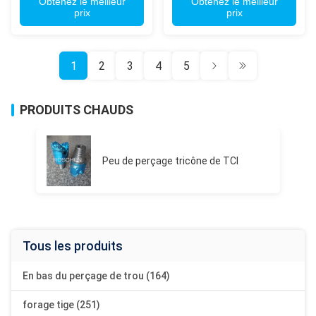
forage de puits
Obtenez le meilleur
puits
Obtenez le meilleur
prix
prix
1
2
3
4
5
PRODUITS CHAUDS
Peu de perçage tricône de TCI
Tous les produits
En bas du perçage de trou (164)
forage tige (251)