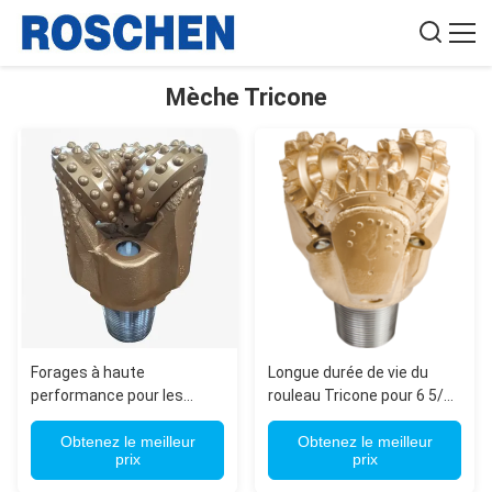
Mèche Tricone
Forages à haute
Longue durée de vie du
performance pour les
rouleau Tricone pour 6 5/8
mines de roche à rouleaux
API Reg Connection 200-
en tricone pour le Chili
Obtenez le meilleur
300 heures Durée de vie
Obtenez le meilleur
prix
prix