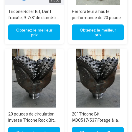
VIDÉO
Tricone Roller Bit, Dent
Perforateur à haute
fraisée, 9-7/8' de diamètre,
performance de 20 pouces
avec 6-5/8' API épingle
API standard pour
régulière pour le grès et le
Obtenez le meilleur
l'extraction de gaz pétrolier
Obtenez le meilleur
prix
prix
schiste doux à dur moyen
(selon les normes API)
20 pouces de circulation
20" Tricone Bit
inverse Tricone Rock Bit
IADC517/537 Forage à la
IADC517/537 Pour le
roche pour le forage de