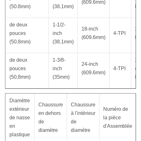
(609.6mm)
(50.8mm)
(38.1mm)
ki
de deux
1-1/2-
18-inch
20
pouces
inch
4-TPI
(609.6mm)
ki
(50.8mm)
(38.1mm)
de deux
1-3/8-
25
24-inch
pouces
inch
4-TPI
(1
(609.6mm)
(50.8mm)
(35mm)
ki
Diamètre
Chaussure
Chaussure
extérieur
Numéro de
en dehors
à l'intérieur
de nasse
la pièce
de
de
en
d'Assemblée
diamètre
diamètre
plastique