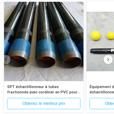
SPT échantillonneur à tubes
Équipement d'
fractionnés avec coreliner en PVC pour
échantillonne
l'essai du sol
SPT
Obtenez le meilleur prix
Obten