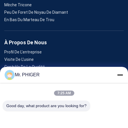
Mèche Tricone
Peu De Foret De Noyau De Diamant
En Bas Du Marteau De Trou
À Propos De Nous
Profil De L'entreprise
Visite De L'usine
Contrôle De La Qualité
Plan Du Site
Mr. PHIGER
Nous Contacter
7:25 AM
Événements
Good day, what product are you looking for?
Les Affaires
Nouvelles