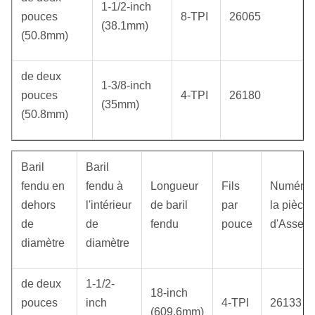
1-1/2-inch
pouces
8-TPI
26065
(38.1mm)
(50.8mm)
de deux
1-3/8-inch
pouces
4-TPI
26180
(35mm)
(50.8mm)
Baril
Baril
fendu en
fendu à
Longueur
Fils
Numéro 
dehors
l'intérieur
de baril
par
la pièce
de
de
fendu
pouce
d'Assem
diamètre
diamètre
de deux
1-1/2-
18-inch
pouces
inch
4-TPI
26133
(609.6mm)