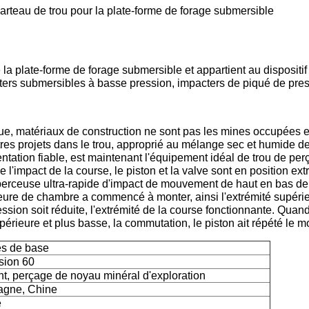
rteau de trou pour la plate-forme de forage submersible
 la plate-forme de forage submersible et appartient au dispositif
ers submersibles à basse pression, impacters de piqué de pres
ue, matériaux de construction ne sont pas les mines occupées et n
utres projets dans le trou, approprié au mélange sec et humide de 
entation fiable, est maintenant l'équipement idéal de trou de per
e l'impact de la course, le piston et la valve sont en position ex
 perceuse ultra-rapide d'impact de mouvement de haut en bas de
eure de chambre a commencé à monter, ainsi l'extrémité supérieu
ession soit réduite, l'extrémité de la course fonctionnante. Quan
périeure et plus basse, la commutation, le piston ait répété le 
s de base
sion 60
nt, perçage de noyau minéral d'exploration
agne, Chine
e