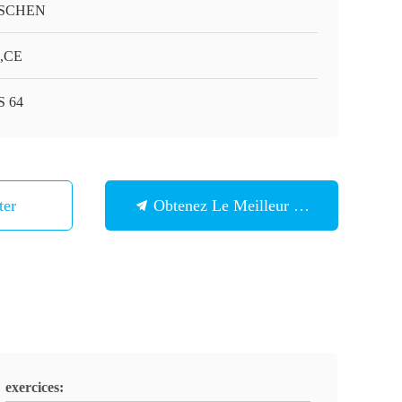
SCHEN
,CE
 64
ter
Obtenez Le Meilleur Prix
exercices: