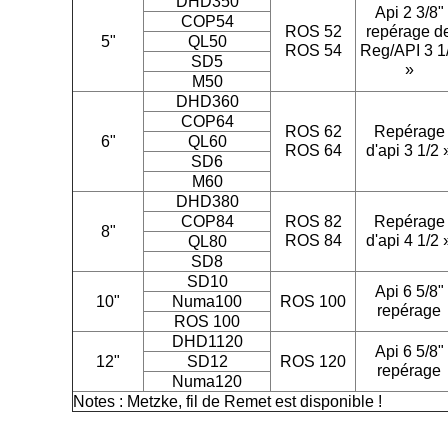
DHD350
Api 2 3/8"
COP54
ROS 52
repérage d
5"
QL50
ROS 54
Reg/API 3 1
SD5
»
M50
DHD360
COP64
ROS 62
Repérage
6"
QL60
ROS 64
d'api 3 1/2 
SD6
M60
DHD380
COP84
ROS 82
Repérage
8"
ROS 84
d'api 4 1/2 
QL80
SD8
SD10
Api 6 5/8"
10"
Numa100
ROS 100
repérage
ROS 100
DHD1120
Api 6 5/8"
12"
SD12
ROS 120
repérage
Numa120
Notes : Metzke, fil de Remet est disponible !