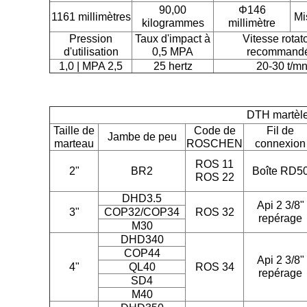
90,00
Φ146
1161 millimètres
Mi
kilogrammes
millimètre
Pression
Taux d'impact à
Vitesse rotat
d'utilisation
0,5 MPA
recommand
1,0 | MPA 2,5
25 hertz
20-30 t/m
DTH martèle
Taille de
Code de
Fil de
Jambe de peu
marteau
ROSCHEN
connexion
ROS 11
2"
BR2
Boîte RD5
ROS 22
DHD3.5
Api 2 3/8"
3"
COP32/COP34
ROS 32
repérage
M30
DHD340
COP44
Api 2 3/8"
4"
QL40
ROS 34
repérage
SD4
M40