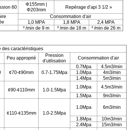
Φ155mm |
ssion 60
Repérage d'api 3 1/2 »
Φ203mm
oire
Consommation d'air
ée
1,0 MPA
1,8 MPA
2,4 MPA
n
³ /min de 9 m
³ /min de 18 m
³ /min de 26 m
 des caractéristiques
Pression
Peu approprié
Consommation d'air
d'utilisation
0.7Mpa
4.5m3/min
0
¢70-¢90mm
0.7-1.75Mpa
1.0Mpa
4m3/min
1.4Mpa
5m3/min
1.0Mpa
4.5m3/min
¢90-¢110mm
1.0-1.5Mpa
1.5Mpa
9m3/min
1.0Mpa
6m3/min
¢110-¢135mm
1.0-2.5Mpa
1.8Mpa
10m3/min
2.4Mpa
15m3/min