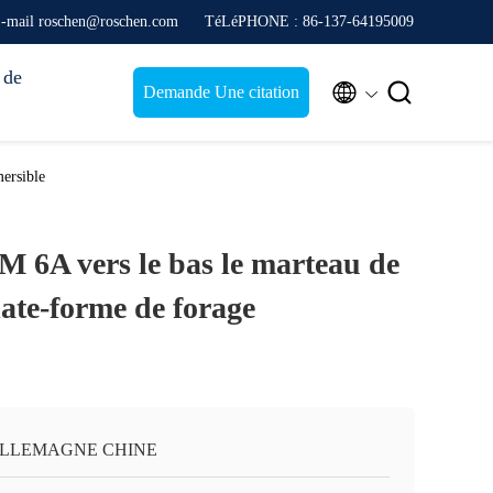
-mail roschen@roschen.com
TéLéPHONE : 86-137-64195009
 de


Demande Une citation
mersible
M 6A vers le bas le marteau de
late-forme de forage
ALLEMAGNE CHINE