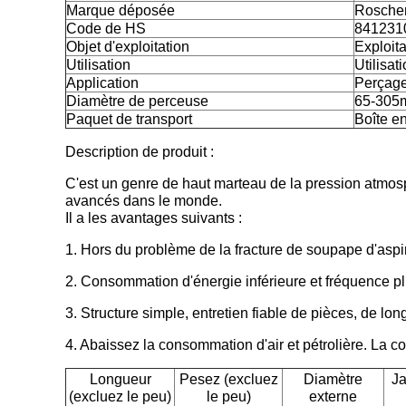
Marque déposée
Rosche
Code de HS
841231
Objet d'exploitation
Exploita
Utilisation
Utilisat
Application
Perçage
Diamètre de perceuse
65-305
Paquet de transport
Boîte en
Description de produit :
C'est un genre de haut marteau de la pression atmos
avancés dans le monde.
Il a les avantages suivants :
1. Hors du problème de la fracture de soupape d'aspira
2. Consommation d'énergie inférieure et fréquence pl
3. Structure simple, entretien fiable de pièces, de lo
4. Abaissez la consommation d'air et pétrolière. La c
Longueur
Pesez (excluez
Diamètre
J
(excluez le peu)
le peu)
externe