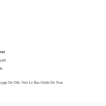
net
n.cn
om
rçage De Dth
,
Vers Le Bas Outils De Trou