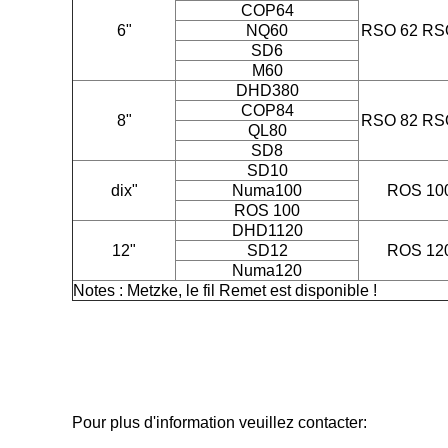
COP64
6"
NQ60
RSO 62 RS
SD6
M60
DHD380
COP84
8"
RSO 82 RS
QL80
SD8
SD10
dix"
Numa100
ROS 10
ROS 100
DHD1120
12"
SD12
ROS 12
Numa120
Notes : Metzke, le fil Remet est disponible !
Pour plus d'information veuillez contacter: