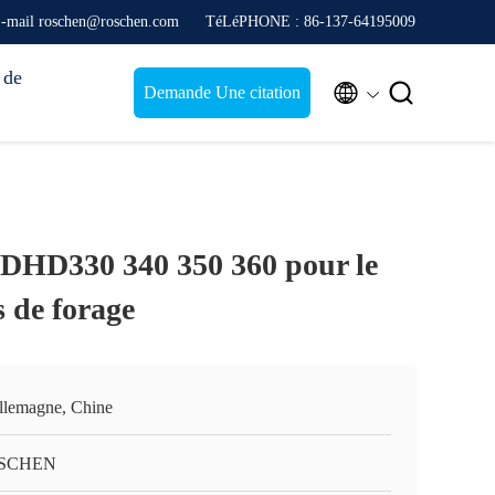
-mail roschen@roschen.com
TéLéPHONE : 86-137-64195009
 de


Demande Une citation
DHD330 340 350 360 pour le
s de forage
llemagne, Chine
SCHEN