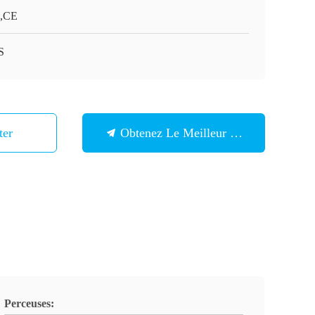
,CE
S
ter
Obtenez Le Meilleur Prix
Perceuses: