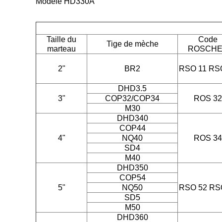
Modèle HD330A
Taille du
Code
Tige de mèche
marteau
ROSCH
2"
BR2
RSO 11 RS
DHD3.5
3"
COP32/COP34
ROS 32
M30
DHD340
COP44
4"
NQ40
ROS 34
SD4
M40
DHD350
COP54
5"
NQ50
RSO 52 RS
SD5
M50
DHD360