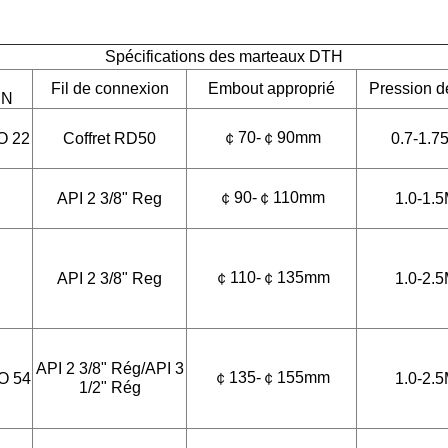
Spécifications des marteaux DTH
Fil de connexion
Embout approprié
Pression de
EN
￠70-￠90mm
O 22
Coffret RD50
0.7-1.7
￠90-￠110mm
API 2 3/8" Reg
1.0-1.
￠110-￠135mm
API 2 3/8" Reg
1.0-2.
API 2 3/8" Rég/API 3
￠135-￠155mm
O 54
1.0-2.
1/2" Rég