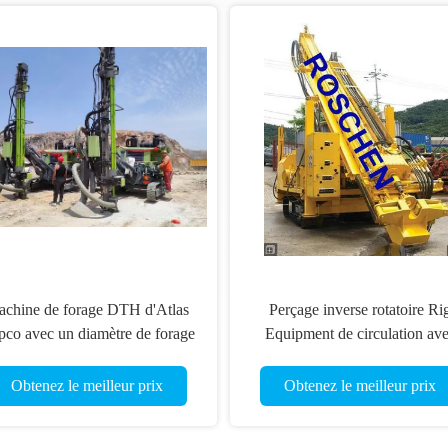
chine de forage DTH d'Atlas
Perçage inverse rotatoire Ri
co avec un diamètre de forage
Equipment de circulation av
de 105 à 140 mm
hydraulique monté
mécaniquement diesel
Obtenez le meilleur prix
Obtenez le meilleur prix