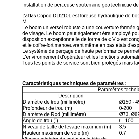
souterraine géotechnique d
Installation de perceuse
L'atlas Copco
DD210L est foreuse hydraulique de boom
M.
Le boom universel robuste a une couverture formée g
de visage. Le boom peut également être employé pour 
disposition exceptionnelle de forme de « V » est conçue
et le coffre-fort manoeuvrant même en bas états d'esp
Le système de perçage de haute performance permet d
L'environnement d'opérateur et les fonctions automati
Tous les points de service sont bien protégés mais fa
Caractéristiques techniques de paramètres :
Paramètres techni
Description
Diamètre de trou (millimètre)
Ø150 - 
Profondeur de trou (m)
0-200
Diamètre de Rod (millimètre)
Ø73, Ø8
Angle de trou (˚)
100
0 -
Niveau de taille de levage maximum (m)
3,5
Hauteur maximum de voie (m)
0,7