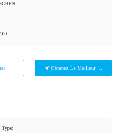
SCHEN
100
ter
Obtenez Le Meilleur Prix
Type: