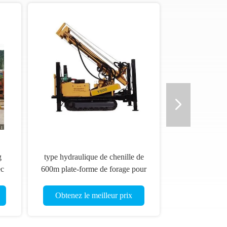
g
type hydraulique de chenille de
ec
600m plate-forme de forage pour
le puits d'eau, perçage de
extraction
Obtenez le meilleur prix