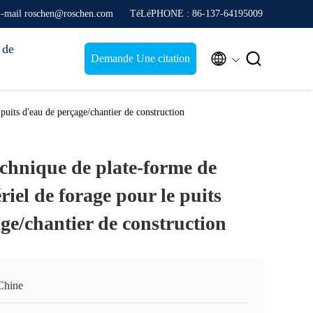
-mail roschen@roschen.com
TéLéPHONE : 86-137-64195009
 de


Demande Une citation
puits d'eau de perçage/chantier de construction
chnique de plate-forme de
riel de forage pour le puits
ge/chantier de construction
Chine