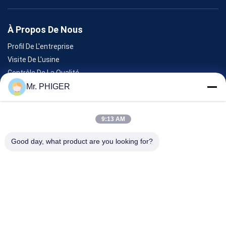
À Propos De Nous
Profil De L'entreprise
Visite De L'usine
Contrôle De La Qualité
Plan Du Site
Mr. PHIGER
Nous Contacter
9:13 AM
Événements
Good day, what product are you looking for?
Les Affaires
Nouvelles
Nous Contacter