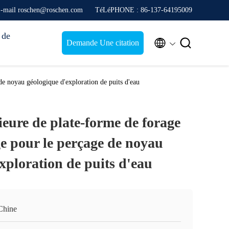
-mail roschen@roschen.com
TéLéPHONE : 86-137-64195009
 de


Demande Une citation
de noyau géologique d'exploration de puits d'eau
eure de plate-forme de forage
e pour le perçage de noyau
xploration de puits d'eau
Chine