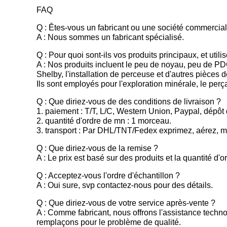
FAQ
Q : Êtes-vous un fabricant ou une société commercia
A : Nous sommes un fabricant spécialisé.
Q : Pour quoi sont-ils vos produits principaux, et utili
A : Nos produits incluent le peu de noyau, peu de PDC
Shelby, l'installation de perceuse et d'autres pièces 
Ils sont employés pour l'exploration minérale, le perç
Q : Que diriez-vous de des conditions de livraison ?
1. paiement : T/T, L/C, Western Union, Paypal, dépôt 
2. quantité d'ordre de mn : 1 morceau.
3. transport : Par DHL/TNT/Fedex exprimez, aérez, mer
Q : Que diriez-vous de la remise ?
A : Le prix est basé sur des produits et la quantité d'o
Q : Acceptez-vous l'ordre d'échantillon ?
A : Oui sure, svp contactez-nous pour des détails.
Q : Que diriez-vous de votre service après-vente ?
A : Comme fabricant, nous offrons l'assistance tech
remplaçons pour le problème de qualité.