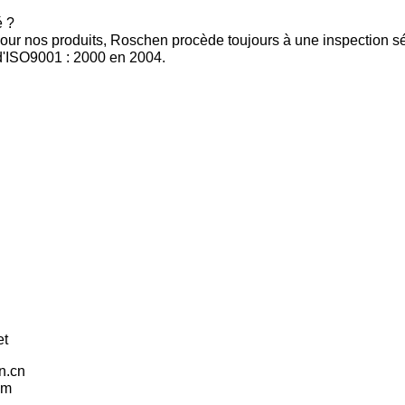
é ?
é pour nos produits, Roschen procède toujours à une inspection s
 d'ISO9001 : 2000 en 2004.
et
n.cn
om