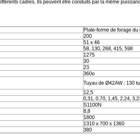
 différents cadres. Ils peuvent être conduits par la même puiss
Plate-forme de forage d
200
51 x 46
58, 130, 268, 415, 598
1275
30
23
360o
Tuyau de Ø42AW : 130 t
12,5
0,31, 0,70, 1,45, 2,24, 3,2
S1100N
8,8
1800
1310 x 700 x 1360
380