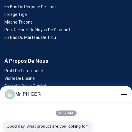
En Bas Du Perçage De Trou
Forage Tige
Mèche Tricone
Peu De Foret De Noyau De Diamant
En Bas Du Marteau De Trou
À Propos De Nous
Profil De L'entreprise
Visite De L'usine
Contrôle De La Qualité
Plan Du Site
Mr. PHIGER
Nous Contacter
6:37 AM
Événements
Good day, what product are you looking for?