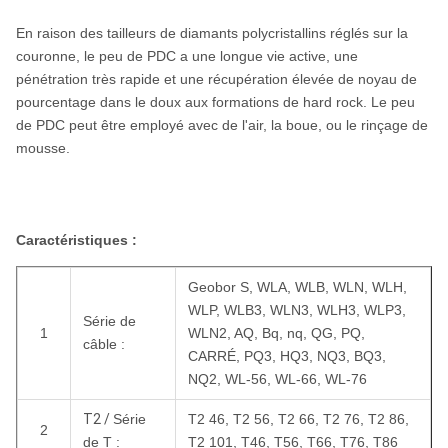
En raison des tailleurs de diamants polycristallins réglés sur la
couronne, le peu de PDC a une longue vie active, une
pénétration très rapide et une récupération élevée de noyau de
pourcentage dans le doux aux formations de hard rock. Le peu
de PDC peut être employé avec de l'air, la boue, ou le rinçage de
mousse.
Caractéristiques :
Geobor S, WLA, WLB, WLN, WLH,
WLP, WLB3, WLN3, WLH3, WLP3,
Série de
1
WLN2, AQ, Bq, nq, QG, PQ,
câble :
CARRÉ, PQ3, HQ3, NQ3, BQ3,
NQ2, WL-56, WL-66, WL-76
T2 /
Série
T2 46, T2 56, T2 66, T2 76, T2 86,
2
de T :
T2 101, T46, T56, T66, T76, T86