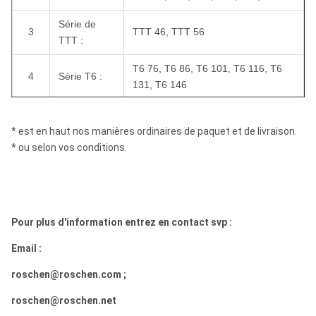
Série de
3
TTT 46, TTT 56
TTT :
T6 76, T6 86, T6 101, T6 116, T6
4
Série T6 :
131, T6 146
Série de
T6S 76, T6S 86, T6S 101, T6S 116,
5
T6S :
T6S 131, T6S 146
* est en haut nos manières ordinaires de paquet et de livraison.
* ou selon vos conditions.
B46, B56, B66, B76, B86, B101,
6
Série de B :
B116, B131, B146
Série de
7
NMLC, NMLC, HMLC
MLC :
Pour plus d'information entrez en contact svp :
Série de
Email :
8
LTK48, LTK60
LTK :
roschen@roschen.com ;
Série de WF
9
HWF, PWF, SWF, UWF, ZWF
roschen@roschen.net
: