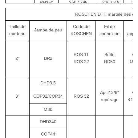
RH350
360 /
795
226 /
8,9
148
10"
58
ROS 100
ROSCHEN DTH martèle des cara
ÉCART-
TYPE
Taille de
Code de
Fil de
Pe
Jambe de peu
marteau
ROSCHEN
connexion
appro
RH350
618 /
1360
275 /
172
12"
10,8
68
ROS 120
ÉCART-
ROS 11
Boîte
¢7
TYPE
2"
BR2
ROS 22
RD50
¢9
RH350
620 /
1365
275 /
175
ROS 120
12"
10,8
68
DHD3.5
DHD
Api 2 3/8"
¢9
3"
COP32/COP34
RH350
1100 /
ROS 32
2420
360 /
1904
repérage
¢11
15"
14,2
ROS 150
M30
ÉCART-
TYPE
DHD340
RH350
1560 /
3430
410 /
104
COP44
18"
16,1
80