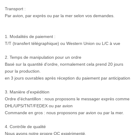
Api 6 5/8"
¢30
12"
SD12
ROS 120
repérage
¢44
Transport :
Par avion, par exprès ou par la mer selon vos demandes.
Numa120
Notes : N'importe quelle taille spéciale de peu de DTH sera disp
1. Modalités de paiement :
Metzke, fil de Remet est disponible !
T/T (transfert télégraphique) ou Western Union ou L/C à vue
2. Temps de manipulation pour un ordre
Basé sur la quantité d'ordre, normalement cela prend 20 jours
pour la production.
en 3 jours ouvrables après réception du paiement par anticipation
3. Manière d'expédition
Ordre d'échantillon : nous proposons le messager exprès comme
DHL/UPS/TNT/FEDEX ou par avion
Commande en gros : nous proposons par avion ou par la mer.
4. Contrôle de qualité
Nous avons notre propre QC expérimenté.