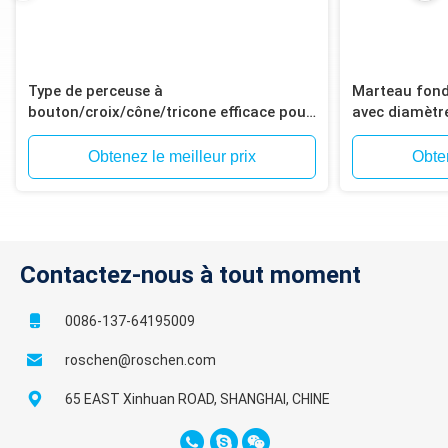
Type de perceuse à
Marteau fond
bouton/croix/cône/tricone efficace pour
avec diamètre
le forage au marteau
à 12 cannelur
de mine de mi
Obtenez le meilleur prix
Obten
Contactez-nous à tout moment
0086-137-64195009
roschen@roschen.com
65 EAST Xinhuan ROAD, SHANGHAI, CHINE