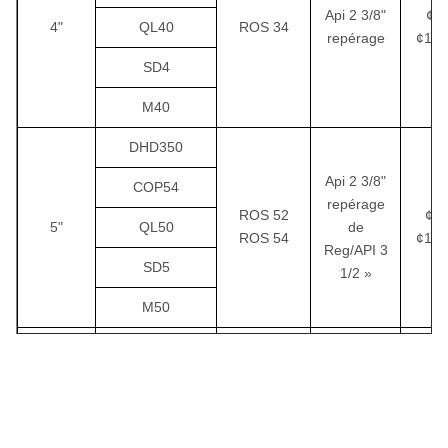
ROS 180
Api 2 3/8"
¢11
ÉCART-
4"
QL40
ROS 34
repérage
¢13
TYPE
SD4
RH350
1574 /
3460
410 /
199
ROS 180
18"
16,1
78
M40
Numa
DHD350
Api 2 3/8"
COP54
repérage
ROS 52
¢13
5"
QL50
de
ROS 54
¢15
Reg/API 3
SD5
1/2 »
M50
DHD360
COP64
Repérage
ROS 62
¢15
QL60
6"
d'api 3
ROS 64
¢19