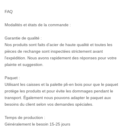
1/2 »
SD6
FAQ
M60
Modalités et états de la commande :
DHD380
Garantie de qualité :
COP84
Nos produits sont faits d'acier de haute qualité et toutes les
Repérage
ROS 82
¢19
pièces de rechange sont inspectées strictement avant
8"
QL80
d'api 4
ROS 84
¢25
l'expédition. Nous avons rapidement des réponses pour votre
1/2 »
plainte et suggestion.
SD8
M80/M85
Paquet :
Utilisant les caisses et la palette pli-en bois pour que le paquet
SD10
protège les produits et pour évite les dommages pendant le
Api 6 5/8"
¢25
transport. Également nous pouvons adapter le paquet aux
10"
Numa100
ROS 100
repérage
¢31
besoins du client selon vos demandes spéciales.
ROS 100
Temps de production :
DHD1120
Généralement le besoin 15-25 jours