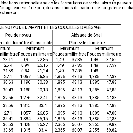
sélections rationnelles selon les formations de roche, alors ils peuven
 l'usage excessif de peu, des insertions de carbure de tungstène de d
extérieur.
DE NOYAU DE DIAMANT ET LES COQUILLES D'ALÉSAGE
Peu de noyau
Alésage de Shell
rieur du diamètre d'ensemble
Placez le diamètre
imum
Minimum
Maximum
Minimum
millimètre
Pouces
millimètre
Pouces
millimètre
Pouces
millimètre
23,11
0,9
22,86
1,49
37,85
1,48
37,59
25,4
0,99
25,15
1,49
37,85
1,48
37,59
21,59
0,84
21,34
1,49
37,85
1,48
27,1
1,057
26,85
1,895
48,13
1,885
47,88
30,63
1,196
30,38
1,895
48,13
1,885
47,88
30,43
1,188
30,18
1,895
48,13
1,885
47,88
32,66
1,276
32,41
1,895
48,13
1,885
47,88
33,66
1,315
33,4
1,895
48,13
1,885
47,88
27,1
1,057
26,85
1,895
48,13
1,885
47,88
35,41
1,384
35,15
1,895
48,13
1,885
47,88
36,53
1,428
36,27
2,365
60,07
2,355
59,82
33,65
1,315
33,4
2,365
60,07
2,355
59,82