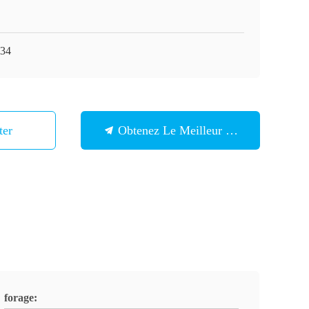
34
ter
Obtenez Le Meilleur Prix
forage: