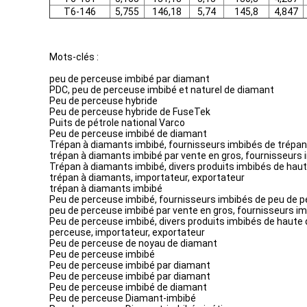
T6-146
5,755
146,18
5,74
145,8
4,847
Mots-clés :
peu de perceuse imbibé par diamant
PDC, peu de perceuse imbibé et naturel de diamant
Peu de perceuse hybride
Peu de perceuse hybride de FuseTek
Puits de pétrole national Varco
Peu de perceuse imbibé de diamant
Trépan à diamants imbibé, fournisseurs imbibés de trépan
trépan à diamants imbibé par vente en gros, fournisseurs
Trépan à diamants imbibé, divers produits imbibés de haut
trépan à diamants, importateur, exportateur
trépan à diamants imbibé
Peu de perceuse imbibé, fournisseurs imbibés de peu de p
peu de perceuse imbibé par vente en gros, fournisseurs i
Peu de perceuse imbibé, divers produits imbibés de haute 
perceuse, importateur, exportateur
Peu de perceuse de noyau de diamant
Peu de perceuse imbibé
Peu de perceuse imbibé par diamant
Peu de perceuse imbibé par diamant
Peu de perceuse imbibé de diamant
Peu de perceuse Diamant-imbibé