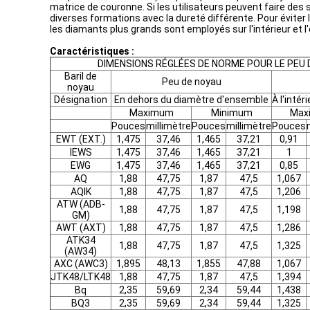
matrice de couronne. Si les utilisateurs peuvent faire des 
diverses formations avec la dureté différente. Pour éviter
les diamants plus grands sont employés sur l'intérieur et l'
Caractéristiques :
DIMENSIONS RÉGLÉES DE NORME POUR LE PEU 
Baril de
Peu de noyau
noyau
Désignation
En dehors du diamètre d'ensemble
À l'inté
Maximum
Minimum
Max
Pouces
millimètre
Pouces
millimètre
Pouces
EWT (EXT.)
1,475
37,46
1,465
37,21
0,91
IEWS
1,475
37,46
1,465
37,21
1
EWG
1,475
37,46
1,465
37,21
0,85
AQ
1,88
47,75
1,87
47,5
1,067
AQIK
1,88
47,75
1,87
47,5
1,206
ATW (ADB-
1,88
47,75
1,87
47,5
1,198
GM)
AWT (AXT)
1,88
47,75
1,87
47,5
1,286
ATK34
1,88
47,75
1,87
47,5
1,325
(AW34)
AXC (AWC3)
1,895
48,13
1,855
47,88
1,067
JTK48/LTK48
1,88
47,75
1,87
47,5
1,394
Bq
2,35
59,69
2,34
59,44
1,438
BQ3
2,35
59,69
2,34
59,44
1,325