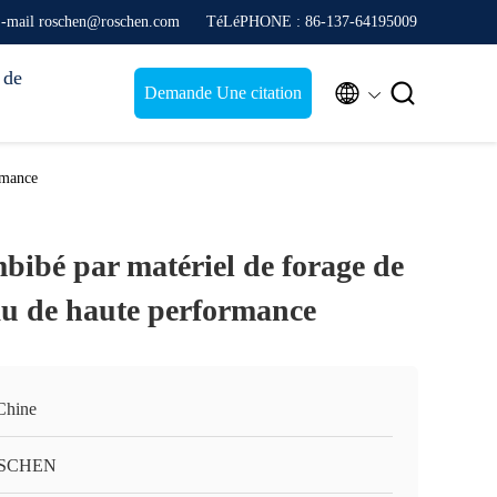
-mail roschen@roschen.com
TéLéPHONE : 86-137-64195009
 de


Demande Une citation
rmance
mbibé par matériel de forage de
u de haute performance
Chine
SCHEN