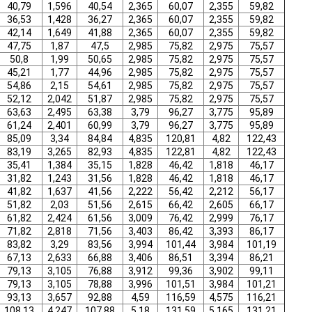
40,79
1,596
40,54
2,365
60,07
2,355
59,82
36,53
1,428
36,27
2,365
60,07
2,355
59,82
42,14
1,649
41,88
2,365
60,07
2,355
59,82
47,75
1,87
47,5
2,985
75,82
2,975
75,57
50,8
1,99
50,65
2,985
75,82
2,975
75,57
45,21
1,77
44,96
2,985
75,82
2,975
75,57
54,86
2,15
54,61
2,985
75,82
2,975
75,57
52,12
2,042
51,87
2,985
75,82
2,975
75,57
63,63
2,495
63,38
3,79
96,27
3,775
95,89
61,24
2,401
60,99
3,79
96,27
3,775
95,89
85,09
3,34
84,84
4,835
120,81
4,82
122,43
83,19
3,265
82,93
4,835
122,81
4,82
122,43
35,41
1,384
35,15
1,828
46,42
1,818
46,17
31,82
1,243
31,56
1,828
46,42
1,818
46,17
41,82
1,637
41,56
2,222
56,42
2,212
56,17
51,82
2,03
51,56
2,615
66,42
2,605
66,17
61,82
2,424
61,56
3,009
76,42
2,999
76,17
71,82
2,818
71,56
3,403
86,42
3,393
86,17
83,82
3,29
83,56
3,994
101,44
3,984
101,19
67,13
2,633
66,88
3,406
86,51
3,394
86,21
79,13
3,105
76,88
3,912
99,36
3,902
99,11
79,13
3,105
78,88
3,996
101,51
3,984
101,21
93,13
3,657
92,88
4,59
116,59
4,575
116,21
108,13
4,247
107,88
5,18
131,59
5,165
131,21