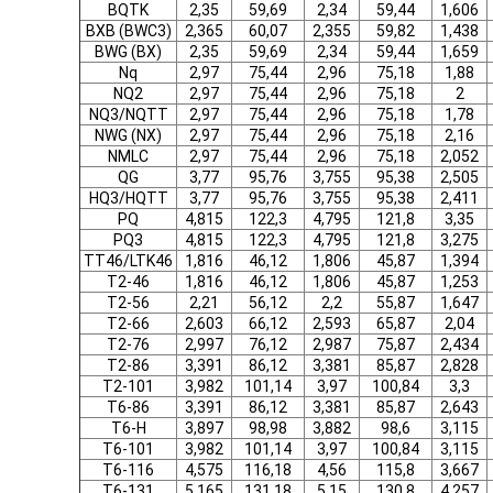
BQTK
2,35
59,69
2,34
59,44
1,606
BXB (BWC3)
2,365
60,07
2,355
59,82
1,438
BWG (BX)
2,35
59,69
2,34
59,44
1,659
Nq
2,97
75,44
2,96
75,18
1,88
NQ2
2,97
75,44
2,96
75,18
2
NQ3/NQTT
2,97
75,44
2,96
75,18
1,78
NWG (NX)
2,97
75,44
2,96
75,18
2,16
NMLC
2,97
75,44
2,96
75,18
2,052
QG
3,77
95,76
3,755
95,38
2,505
HQ3/HQTT
3,77
95,76
3,755
95,38
2,411
PQ
4,815
122,3
4,795
121,8
3,35
PQ3
4,815
122,3
4,795
121,8
3,275
TT46/LTK46
1,816
46,12
1,806
45,87
1,394
T2-46
1,816
46,12
1,806
45,87
1,253
T2-56
2,21
56,12
2,2
55,87
1,647
T2-66
2,603
66,12
2,593
65,87
2,04
T2-76
2,997
76,12
2,987
75,87
2,434
T2-86
3,391
86,12
3,381
85,87
2,828
T2-101
3,982
101,14
3,97
100,84
3,3
T6-86
3,391
86,12
3,381
85,87
2,643
T6-H
3,897
98,98
3,882
98,6
3,115
T6-101
3,982
101,14
3,97
100,84
3,115
T6-116
4,575
116,18
4,56
115,8
3,667
T6-131
5,165
131,18
5,15
130,8
4,257