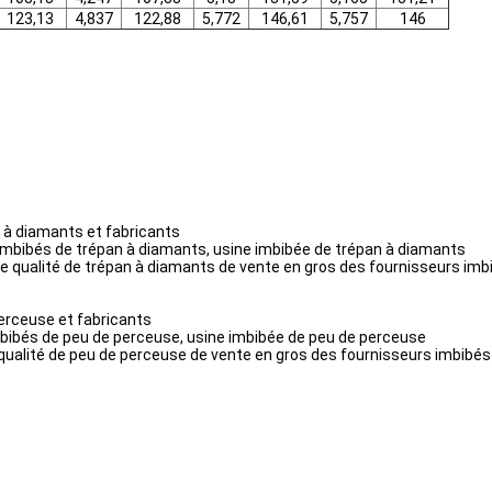
123,13
4,837
122,88
5,772
146,61
5,757
146
 à diamants et fabricants
 imbibés de trépan à diamants, usine imbibée de trépan à diamants
e qualité de trépan à diamants de vente en gros des fournisseurs imb
erceuse et fabricants
mbibés de peu de perceuse, usine imbibée de peu de perceuse
qualité de peu de perceuse de vente en gros des fournisseurs imbibés