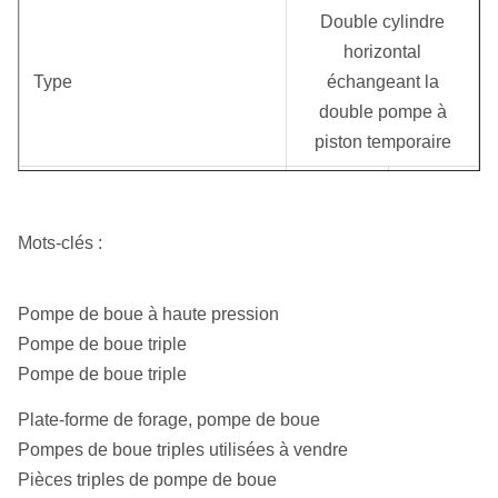
Double cylindre
horizontal
Type
échangeant la
double pompe à
piston temporaire
Diamètre de cylindre
80
65
(millimètre)
Mots-clés :
Course (millimètre)
85
Pompe de boue à haute pression
Vitesse de pompe (r/min)
145
Pompe de boue triple
Écoulement (l/min)
200
125
Pompe de boue triple
Pression (MPA)
4
6
Plate-forme de forage, pompe de boue
Pompes de boue triples utilisées à vendre
Puissance (kilowatt)
15
Pièces triples de pompe de boue