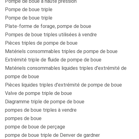
(r/min)
Pompe de boue à haute pression
Pompe de boue triple
Écoulement (l/min)
80
57
42
Pompe de boue triple
Plate-forme de forage, pompe de boue
Pression (MPA)
1
2
3
Pompes de boue triples utilisées à vendre
Puissance
5,5
Pièces triples de pompe de boue
(kilowatt)
Matériels consommables triples de pompe de boue
Extrémité triple de fluide de pompe de boue
Dimension externe
1220*590*550
Matériels consommables liquides triples d'extrémité de
(millimètre)
pompe de boue
Pièces liquides triples d'extrémité de pompe de boue
Poids (kilogramme)
205
Valve de pompe triple de boue
Diagramme triple de pompe de boue
pompes de boue triples à vendre
pompes de boue
pompe de boue de perçage
pompe de boue triple de Denver de gardner