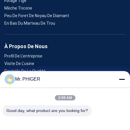
Forage Tige
Mèche Tricone
Peu De Foret De Noyau De Diamant
En Bas Du Marteau De Trou
À Propos De Nous
Profil De L'entreprise
Visite De L'usine
Contrôle De La Qualité
Plan Du Site
Mr. PHIGER
Nous Contacter
2:59 AM
Événements
Good day, what product are you looking for?
Les Affaires
Nouvelles