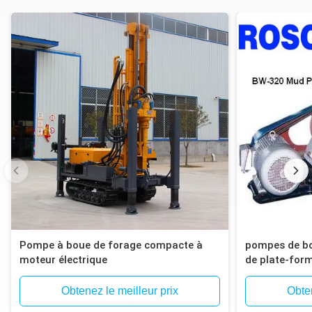
Pompe à boue de forage compacte à
pompes de bou
moteur électrique
de plate-form
110mm du plo
Obtenez le meilleur prix
Obten