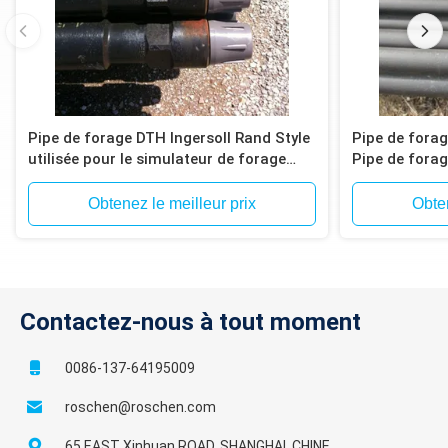
Pipe de forage DTH Ingersoll Rand Style
Pipe de fora
utilisée pour le simulateur de forage
Pipe de fora
Atlas Copco T4W, T685
Obtenez le meilleur prix
Obten
Contactez-nous à tout moment
0086-137-64195009
roschen@roschen.com
65 EAST Xinhuan ROAD, SHANGHAI, CHINE