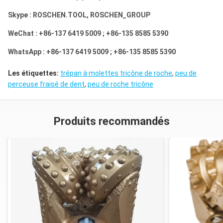
Skype : ROSCHEN.TOOL, ROSCHEN_GROUP
Milieu à la
WeChat :
+86-137 6419 5009
;
+86-135 8585 5390
formation
dure avec la
ATJ-33
WhatsApp :
+86-137 6419 5009
;
+86-135 8585 5390
Schiste
résistance à
ATM-33
Schiste
FM282
la pression
ATJ-44
Les étiquettes:
trépan à molettes tricône de roche
,
peu de
Chaux
FM233
élevée et les
ATJ-44C
perceuse fraisé de dent
,
peu de roche tricône
Grès
petites
ATJ-55R
couches
abrasives
Produits recommandés
La formation
dure et
dense avec
Chaux
la résistance
ATJ-55
Dolomite
à la pression
ATJ-77
Ahydrite
très élevée
mais aucun