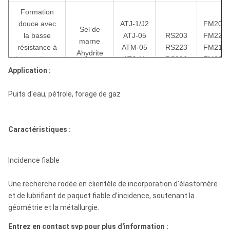
Formation
douce avec
ATJ-1/J2
FM203
Sel de
la basse
ATJ-05
RS203
FM226
marne
résistance à
ATM-05
RS223
FM212
Ahydrite
la pression et
ATJ-11
RS226
FM202
Schiste
Application :
le haut
ATM-11
FM284
drillability
Puits d'eau, pétrole, forage de gaz
Doux à la
formation
Caractéristiques :
moyenne
FM236
avec la
J3-J4
FM235
basse
Sable
ATJ-22
Incidence fiable
RS226
FM281
résistance à
Schiste
ATM-22
RS206
FM282
la pression
Craie
ATJ-33
Une recherche rodée en clientèle de incorporation d'élastomère
FM285
intercalée
ATM-33
et de lubrifiant de paquet fiable d'incidence, soutenant la
FM286
avec des
géométrie et la métallurgie.
couches
Entrez en contact svp pour plus d'information :
dures