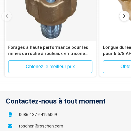
abrasif pose
Extrêmement
dur et
Quartzite
ATJ-99
formation
Volcanique
abrasive
Forages à haute performance pour les
Longue durée 
mines de roche à rouleaux en tricone
pour 6 5/8 A
pour le Chili
heures Durée 
Obtenez le meilleur prix
Obten
Contactez-nous à tout moment
0086-137-64195009
roschen@roschen.com