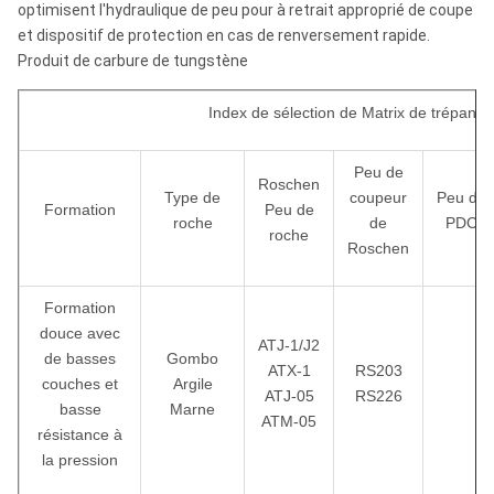
optimisent l'hydraulique de peu pour à retrait approprié de coupe
et dispositif de protection en cas de renversement rapide.
Produit de carbure de tungstène
Index de sélection de Matrix de trépans 
Peu de
Roschen
Type de
coupeur
Peu de
Formation
Peu de
roche
de
PDC
roche
Roschen
Formation
douce avec
ATJ-1/J2
de basses
Gombo
ATX-1
RS203
couches et
Argile
ATJ-05
RS226
basse
Marne
ATM-05
résistance à
la pression