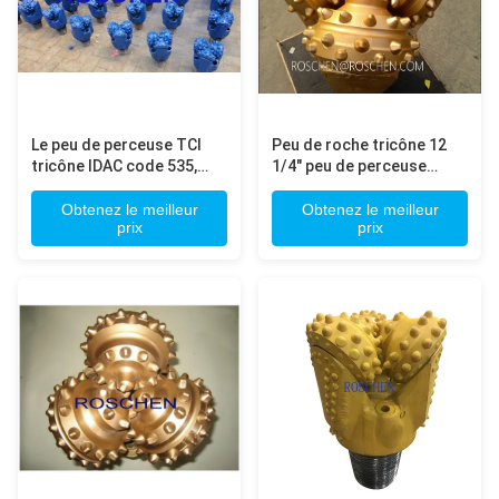
Le peu de perceuse TCI
Peu de roche tricône 12
tricône IDAC code 535,
1/4" peu de perceuse
545, 635, 645 tous outre
tricône de dent de TCI
de eux sont G et 8 1/2
pour le perçage de trou
Obtenez le meilleur
Obtenez le meilleur
prix
prix
avec le fil 4 1/2 régulier
d'huile de formation de
hard rock