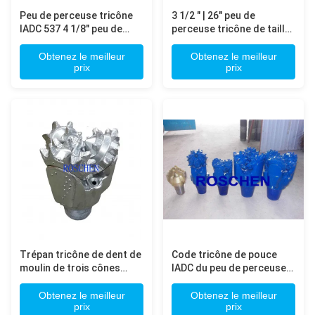
Peu de perceuse tricône
3 1/2 " | 26" peu de
IADC 537 4 1/8" peu de
perceuse tricône de taille
cône simple pour la
pour l'ingénierie
formation de hard rock
d'excavation de roche
Obtenez le meilleur
Obtenez le meilleur
prix
prix
extrayant le perçage
minéral
Trépan tricône de dent de
Code tricône de pouce
moulin de trois cônes
IADC du peu de perceuse
pour des régions
de TCI 8 1/2 845 G avec le
géologiques d'exploration
fil 4 1/2 régulier
Obtenez le meilleur
Obtenez le meilleur
prix
prix