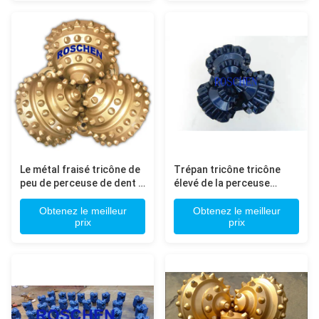
Le métal fraisé tricône de
Trépan tricône tricône
peu de perceuse de dent a
élevé de la perceuse
scellé le coussinet pour le
d'efficacité de perçage
forage de gaz de pétrole/
peu/17 1/2 TCI
Obtenez le meilleur
Obtenez le meilleur
prix
prix