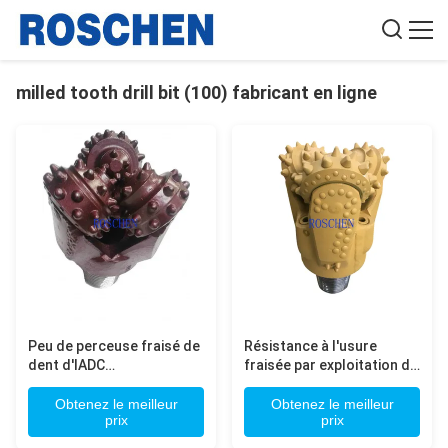
milled tooth drill bit (100) fabricant en ligne
Peu de perceuse fraisé de
Résistance à l'usure
dent d'IADC
fraisée par exploitation de
127/cachetage en
peu de cône du peu de
caoutchouc tricône de
perceuse de dent de gaz
Obtenez le meilleur
Obtenez le meilleur
prix
prix
trépan à molettes de
trois
roche