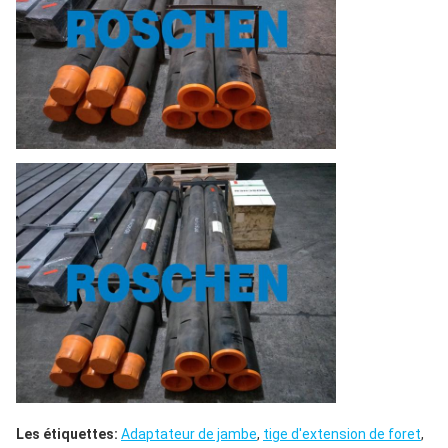
de
-
-
-
soudure
Barre
Intégrale
-
d'AISI
110000
1400
standard
4137H
Les étiquettes:
Adaptateur de jambe
,
tige d'extension de foret
,