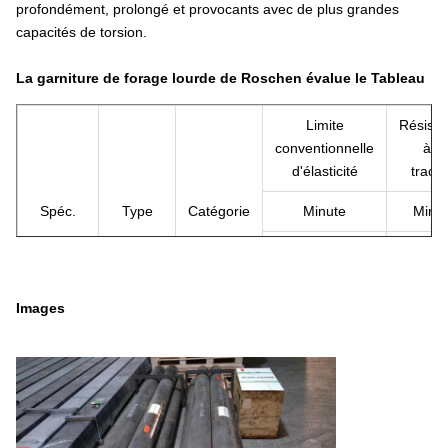
profondément, prolongé et provocants avec de plus grandes
capacités de torsion.
La garniture de forage lourde de Roschen évalue le Tableau
Limite
Résista
conventionnelle
à la
d'élasticité
tracti
Spéc.
Type
Catégorie
Minute
Minu
livre 
livre par pouce
pouc
carré
carr
Images
Joint
AISI
120000
1400
d'outil
413H
Norme
Tube
AISI 1340
55000
9500
soudée
Zone