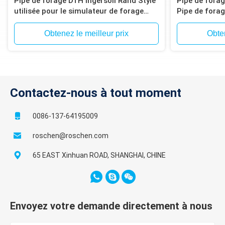
Pipe de forage DTH Ingersoll Rand Style
Pipe de fora
utilisée pour le simulateur de forage
Pipe de fora
Atlas Copco T4W, T685
Obtenez le meilleur prix
Obten
Contactez-nous à tout moment
0086-137-64195009
roschen@roschen.com
65 EAST Xinhuan ROAD, SHANGHAI, CHINE
Envoyez votre demande directement à nous