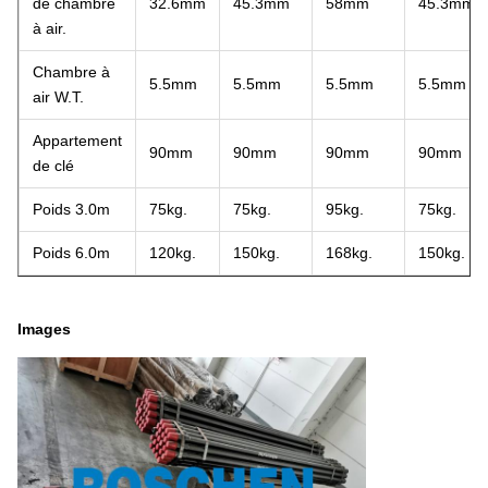
de chambre
32.6mm
45.3mm
58mm
45.3mm
à air.
Chambre à
5.5mm
5.5mm
5.5mm
5.5mm
air W.T.
Appartement
90mm
90mm
90mm
90mm
de clé
Poids 3.0m
75kg.
75kg.
95kg.
75kg.
Poids 6.0m
120kg.
150kg.
168kg.
150kg.
Images