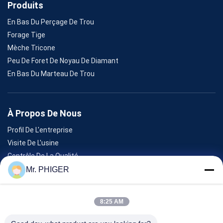
Produits
En Bas Du Perçage De Trou
Forage Tige
Mèche Tricone
Peu De Foret De Noyau De Diamant
En Bas Du Marteau De Trou
À Propos De Nous
Profil De L'entreprise
Visite De L'usine
Contrôle De La Qualité
Plan Du Site
Mr. PHIGER
Nous Contacter
8:25 AM
Événements