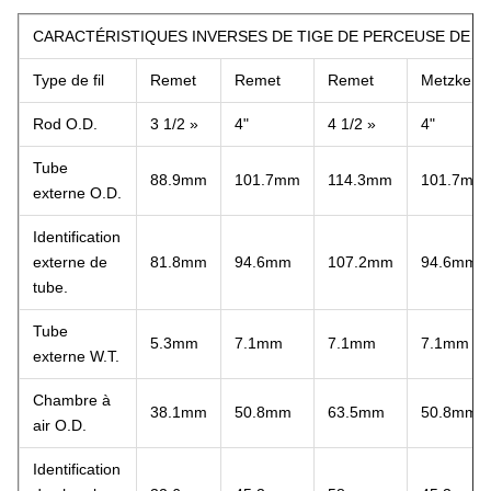
CARACTÉRISTIQUES INVERSES DE TIGE DE PERCEUSE DE C
Type de fil
Remet
Remet
Remet
Metzke
Rod O.D.
3 1/2 »
4"
4 1/2 »
4"
Tube
88.9mm
101.7mm
114.3mm
101.7mm
externe O.D.
Identification
externe de
81.8mm
94.6mm
107.2mm
94.6mm
tube.
Tube
5.3mm
7.1mm
7.1mm
7.1mm
externe W.T.
Chambre à
38.1mm
50.8mm
63.5mm
50.8mm
air O.D.
Identification