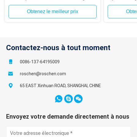
Atlas Copco T4W, T685
Obtenez le meilleur prix
Obten
Contactez-nous à tout moment
0086-137-64195009
roschen@roschen.com
65 EAST Xinhuan ROAD, SHANGHAI, CHINE
Envoyez votre demande directement à nous