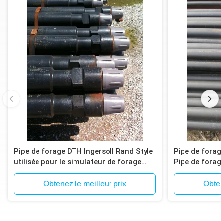
Pipe de forage DTH Ingersoll Rand Style
Pipe de fora
utilisée pour le simulateur de forage
Pipe de fora
Atlas Copco T4W, T685
Obtenez le meilleur prix
Obten