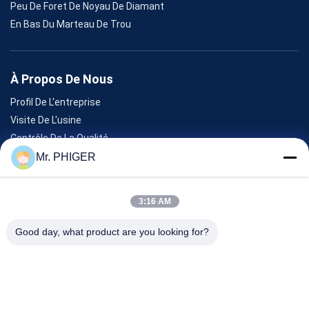
Peu De Foret De Noyau De Diamant
En Bas Du Marteau De Trou
À Propos De Nous
Profil De L'entreprise
Visite De L'usine
Contrôle De La Qualité
Plan Du Site
Mr. PHIGER
Nous Contacter
3:16 AM
Événements
Good day, what product are you looking for?
Les Affaires
Nouvelles