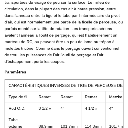
transportées du visage de peu sur la surface. Le milieu de
circulation, dans la plupart des cas air à haute pression, entre
dans l'anneau entre la tige et le tube par l'intermédiaire du pivot
d'air, qui est normalement une partie de la ficelle de perceuse, ou
parfois monté sur la tête de rotation. Les transports aériens
avalent l'anneau à l'outil de perçage, qui est habituellement un
marteau de RC, ou peuvent être un peu de lame ou trépan à
molettes tricône. Comme dans le perçage ouvert conventionnel
de trou, les puissances de l'air l'outil de perçage et l'air
d'échappement porte les coupes.
Paramètres
CARACTÉRISTIQUES INVERSES DE TIGE DE PERCEUSE DE C
Type de fil
Remet
Remet
Remet
Metzke
Rod O.D.
3 1/2 »
4"
4 1/2 »
4"
Tube
externe
88.9mm
101.7mm
114.3mm
101.7mm