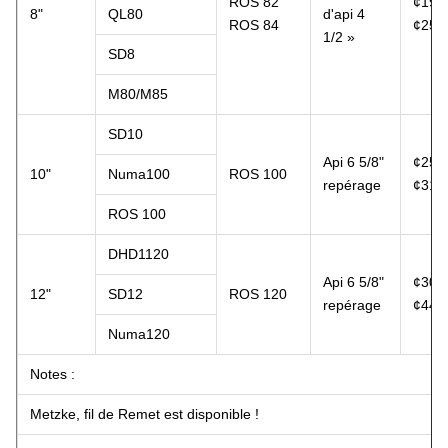
ROS 82
¢195
8"
QL80
d'api 4
ROS 84
¢25
1/2 »
SD8
M80/M85
SD10
Api 6 5/8"
¢254
10"
Numa100
ROS 100
repérage
¢31
ROS 100
DHD1120
Api 6 5/8"
¢305
12"
SD12
ROS 120
repérage
¢44
Numa120
Notes :
Metzke, fil de Remet est disponible !