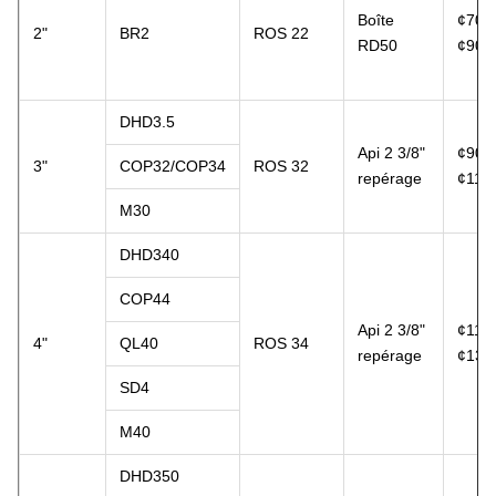
Boîte
¢70-
2"
BR2
ROS 22
RD50
¢90
DHD3.5
Api 2 3/8"
¢90-
3"
COP32/COP34
ROS 32
repérage
¢11
M30
DHD340
COP44
Api 2 3/8"
¢110
4"
QL40
ROS 34
repérage
¢13
SD4
M40
DHD350