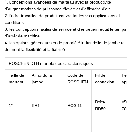
1.
Conceptions avancées de marteau avec la productivité
d'augmentations de puissance élevée et d'efficacité d'air
2. l'offre travaillée de produit couvre toutes vos applications et
conditions
3. les conceptions faciles de service et d'entretien réduit le temps
d'arrêt de machine
4. les options génériques et de propriété industrielle de jambe te
donnent la flexibilité et la fiabilité
ROSCHEN DTH martèle des caractéristiques
Taille de
A mordu la
Code de
Fil de
Peu
marteau
jambe
ROSCHEN
connexion
appro
Boîte
¢50-
1"
BR1
ROS 11
RD50
70m