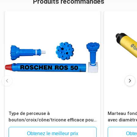
Produits recommandés
Type de perceuse à
Marteau fond
bouton/croix/cône/tricone efficace pour
avec diamètre
le forage au marteau
à 12 cannelur
de mine de mi
Obtenez le meilleur prix
Obten