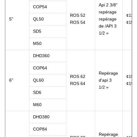
Api 2 3/8"
COP54
repérage
ROS 52
¢135
5"
QL50
repérage
ROS 54
¢15
de /API 3
SD5
1/2 »
M50
DHD360
COP64
Repérage
ROS 62
¢155
6"
QL60
d'api 3
ROS 64
¢19
1/2 »
SD6
M60
DHD380
COP84
Repérage