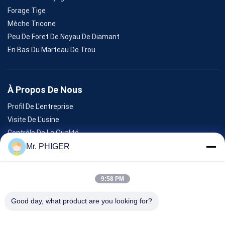
Forage Tige
Mèche Tricone
Peu De Foret De Noyau De Diamant
En Bas Du Marteau De Trou
À Propos De Nous
Profil De L'entreprise
Visite De L'usine
Contrôle De La Qualité
Plan Du Site
Mr. PHIGER
Nous Contacter
9:58 PM
Événements
Good day, what product are you looking for?
Les Affaires