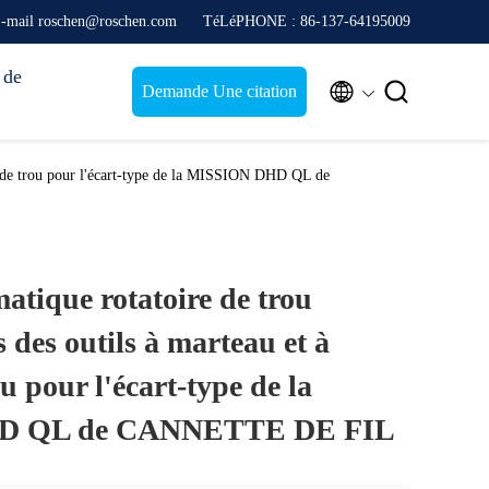
-mail roschen@roschen.com
TéLéPHONE : 86-137-64195009
 de


Demande Une citation
les de trou pour l'écart-type de la MISSION DHD QL de
atique rotatoire de trou
 des outils à marteau et à
ou pour l'écart-type de la
D QL de CANNETTE DE FIL