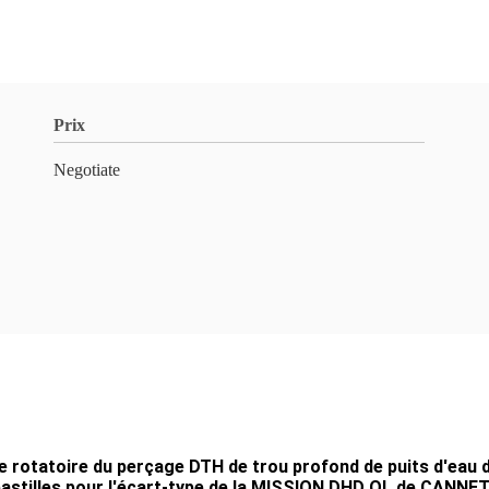
Prix
Negotiate
 rotatoire du perçage DTH de trou profond de puits d'eau 
pastilles pour l'écart-type de la MISSION DHD QL de CANNE