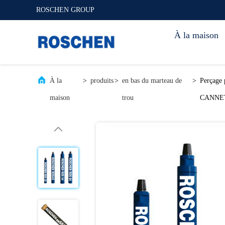
ROSCHEN GROUP
À la maison
À la
>
produits
>
en bas du marteau de
>
Perçage 
maison
trou
CANNET