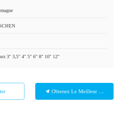
emagne
SCHEN
sez 3" 3,5" 4" 5" 6" 8" 10" 12"
ter
Obtenez Le Meilleur Prix