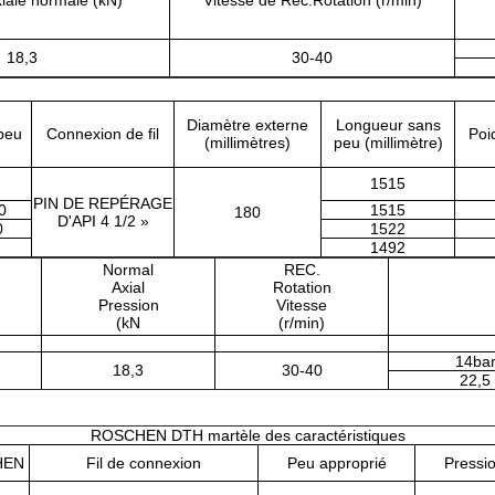
iale normale (kN)
Vitesse de Rec.Rotation (r/min)
18,3
30-40
Diamètre externe
Longueur sans
peu
Connexion de fil
Poi
(millimètres)
peu (millimètre)
1515
PIN DE REPÉRAGE
0
1515
180
D'API 4 1/2 »
0
1522
1492
Normal
REC.
Axial
Rotation
Pression
Vitesse
(kN
(r/min)
14ba
18,3
30-40
22,5
ROSCHEN DTH martèle des caractéristiques
HEN
Fil de connexion
Peu approprié
Pressio