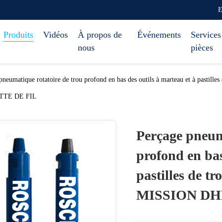
E
Produits
Vidéos
À propos de
Événements
Services
nous
pièces
pneumatique rotatoire de trou profond en bas des outils à marteau et à pastil
TE DE FIL
Perçage pneum
profond en bas
pastilles de tr
MISSION DH