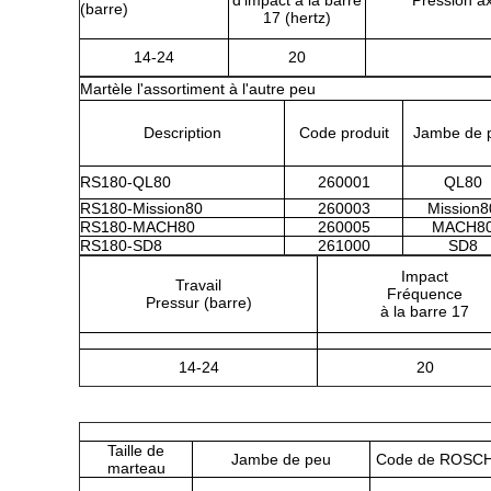
d'impact à la barre
Pression ax
(barre)
17 (hertz)
14-24
20
Martèle l'assortiment à l'autre peu
Description
Code produit
Jambe de 
RS180-QL80
260001
QL80
RS180-Mission80
260003
Mission8
RS180-MACH80
260005
MACH8
RS180-SD8
261000
SD8
Impact
Travail
Fréquence
Pressur (barre)
à la barre 17
14-24
20
Taille de
Jambe de peu
Code de ROSC
marteau