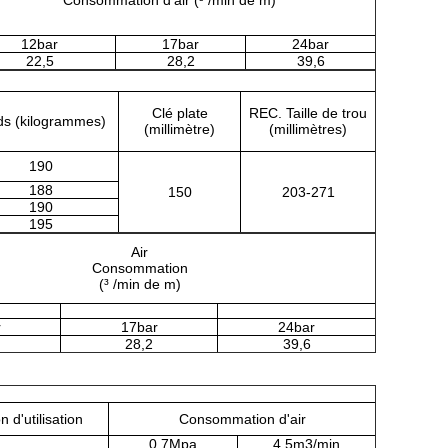
Consommation d'air (³ /min de m)
12bar
17bar
24bar
22,5
28,2
39,6
Clé plate
REC. Taille de trou
ds (kilogrammes)
(millimètre)
(millimètres)
190
188
150
203-271
190
195
Air
Consommation
(³ /min de m)
r
17bar
24bar
28,2
39,6
n d'utilisation
Consommation d'air
0.7Mpa
4.5m3/min