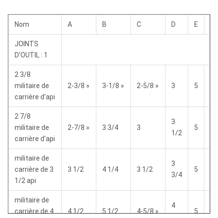
Nom
A
B
C
D
E
F
JOINTS
D'OUTIL : 1
2 3/8
militaire de
2-3/8 »
3-1/8 »
2-5/8 »
3
5
3
carrière d'api
2 7/8
3
militaire de
2-7/8 »
3 3/4
3
5
3
1/2
carrière d'api
militaire de
3
carrière de 3
3 1/2
4 1/4
3 1/2
5
3
3/4
1/2 api
militaire de
4
carrière de 4
4 1/2
5 1/2
4-5/8 »
5
3
1/4