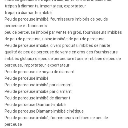
TT46, TT56, TT66, TT76, TT86,
Série de TTT :
trépan à diamants, importateur, exportateur
TT101
trépan à diamants imbibé
T2 46, T2 56, T2 66, T2 76, T2 86,
Peu de perceuse imbibé, fournisseurs imbibés de peu de
Série de T2 :
T2 101
perceuse et fabricants
peu de perceuse imbibé par vente en gros, fournisseurs imbibés
Peu de noyau
de peu de perceuse, usine imbibée de peu de perceuse
TB36, TB46, TB56, TB66, TB76,
métrique de série de
Peu de perceuse imbibé, divers produits imbibés de haute
TB86, TB101
TB :
qualité de peu de perceuse de vente en gros des fournisseurs
imbibés globaux de peu de perceuse et usine imbibée de peu de
Peu de noyau
T6-76, T6-86, T6-101, T6-116, T6-
perceuse, importateur, exportateur
métrique de la série
131, T6-146
Peu de perceuse de noyau de diamant
T6 :
Peu de perceuse imbibé
Peu de perceuse imbibé par diamant
Peu de noyau
T6S-76, T6S-86, T6S-101, T6S-
Peu de perceuse imbibé par diamant
métrique de série de
116, T6S-131, T6S-146
Peu de perceuse imbibé de diamant
T6S :
Peu de perceuse Diamant-imbibé
Peu de noyau
Peu de perceuse Diamant-imbibé cinétique
B36, B46, B56, B66, B76, B86,
métrique de la série
Peu de perceuse imbibé, fournisseurs imbibés de peu de
B101, B116, B131, B146
de B (IS03552-1) :
perceuse