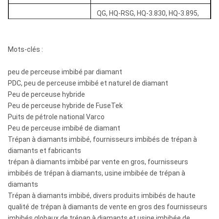
83 millimètres (3-1/4
122,6 millimètres
PQ3
QG, HQ-RSG, HQ-3.830, HQ-3.895,
dedans)
(4-7/8 dedans)
Peu de noyau de H-
HQ3/HQTT, HQ3-RSG, HQ3-3.895,
mesure :
HMLC, long HWF, HWF-court, HWG
(HX), HWT
Mots-clés :
Peu de noyau de P-
peu de perceuse imbibé par diamant
PQ, PQ3, long PWF, PWF-court
mesure :
PDC, peu de perceuse imbibé et naturel de diamant
Peu de perceuse hybride
Peu de noyau de S-
Long SWF, SWF-court
Peu de perceuse hybride de FuseTek
mesure :
Puits de pétrole national Varco
Peu de perceuse imbibé de diamant
Peu de noyau d'U-
Long UWF, UWF-court
Trépan à diamants imbibé, fournisseurs imbibés de trépan à
mesure :
diamants et fabricants
Peu de noyau de Z-
trépan à diamants imbibé par vente en gros, fournisseurs
Long ZWF, ZWF-court
mesure :
imbibés de trépan à diamants, usine imbibée de trépan à
diamants
T36, T46, T56, T66, T76, T86,
Série de T :
Trépan à diamants imbibé, divers produits imbibés de haute
T101
qualité de trépan à diamants de vente en gros des fournisseurs
imbibés globaux de trépan à diamants et usine imbibée de