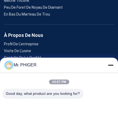
Mèche Tricone
Peu De Foret De Noyau De Diamant
En Bas Du Marteau De Trou
À Propos De Nous
Profil De L'entreprise
Visite De L'usine
Contrôle De La Qualité
Plan Du Site
Mr. PHIGER
Nous Contacter
10:57 PM
Événements
Good day, what product are you looking for?
Les Affaires
Nouvelles