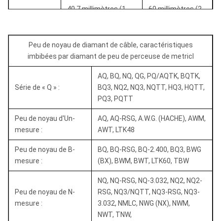
40,7 millimètres (1-
60 millimètres (2-
BQTK
5/8 dedans)
3/8 dedans)
47,6 millimètres (1-
75,7 millimètres
Peu de noyau de diamant de câble, caractéristiques
Nq
7/8 dedans)
(3 dedans)
imbibées par diamant de peu de perceuse de metricl
NQTK (NQ2
50,6 millimètres (2
75,7 millimètres
AQ, BQ, NQ, QG, PQ/AQTK, BQTK,
»)
dedans)
(3 dedans)
Série de « Q » :
BQ3, NQ2, NQ3, NQTT, HQ3, HQTT,
PQ3, PQTT
45 millimètres (1-3/8
75,7 millimètres
NQ3
dedans)
(3 dedans)
Peu de noyau d'Un-
AQ, AQ-RSG, A.W.G. (HACHE), AWM,
mesure :
AWT, LTK48
63,5 millimètres (2-
96 millimètres (3-
QG
1/2 dedans)
3/8 dedans)
Peu de noyau de B-
BQ, BQ-RSG, BQ-2.400, BQ3, BWG
mesure :
(BX), BWM, BWT, LTK60, TBW
61,1 millimètres (2-
96 millimètres (3-
HQ3
3/8 dedans)
3/8 dedans)
NQ, NQ-RSG, NQ-3.032, NQ2, NQ2-
Peu de noyau de N-
RSG, NQ3/NQTT, NQ3-RSG, NQ3-
85 millimètres (3-3/8
122,6 millimètres
PQ3
mesure :
3.032, NMLC, NWG (NX), NWM,
dedans)
(4-7/8 dedans)
NWT, TNW,