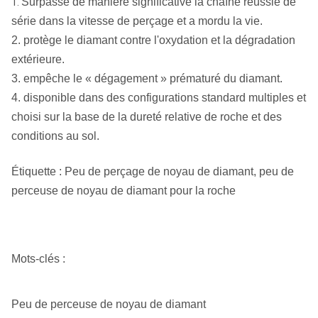
Surpasse de manière significative la chaîne réussie de
1.
Z- Peu de
série dans la vitesse de perçage et a mordu la vie.
noyau de
Long ZWF, ZWF-court
2. protège le diamant contre l'oxydation et la dégradation
mesure :
extérieure.
3. empêche le « dégagement » prématuré du diamant.
T, TTT, peu
de noyau
T36, TT46, T2-46, TB56, TT56, T2-56, T2-
4. disponible dans des configurations standard multiples et
métrique de
66, T2-76, T2-76 coreline, T2-86, T2-86
choisi sur la base de la dureté relative de roche et des
série du T2
coreline, T2-101, coreline T2-101
conditions au sol.
&TB :
Étiquette : Peu de perçage de noyau de diamant, peu de
Peu de noyau
T6-76, T6-86, T6-101, T6-116, T6-131, T6-
perceuse de noyau de diamant pour la roche
métrique de
146
la série T6 :
Peu de noyau
T6S-76, T6S-86, T6S-101, T6S-116, T6S-
métrique de
Mots-clés :
131, T6S-146
série de T6S :
AQ, BQ, NQ, QG, PQ/AQTK, BQTK, BQ3, NQ2,
Peu de perceuse de noyau de diamant
Série de Q :
NQ3, NQTT, HQ3, HQTT, PQ3, PQTT