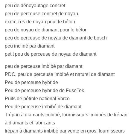
peu de dénoyautage concret
NMLC, HMLC, LTK48, LTK60, BGM, NGM,
peu de perceuse concret de noyau
ADBG, TBW, TNW, ATW, BTW, NTW, NXD3,
exercices de noyau pour le béton
D'autres :
HACHE, NX, NXC, AXT, T6H, 4 9/16, NWD4,
peu de noyau de diamant pour le béton
412F, SK6L146, TT46, TB56, TS116,
peu de perceuse de noyau de diamant de bosch
CHD101.
peu incliné par diamant
Norme
petit peu de perceuse de noyau de diamant
adaptée aux
CDDA, DCAMA, Crealius, et tailles d'OIN.
besoins du
peu de perceuse imbibé par diamant
client
PDC, peu de perceuse imbibé et naturel de diamant
Peu de perceuse hybride
Peu de perceuse hybride de FuseTek
Puits de pétrole national Varco
Peu de perceuse imbibé de diamant
Trépan à diamants imbibé, fournisseurs imbibés de trépan
à diamants et fabricants
trépan à diamants imbibé par vente en gros, fournisseurs