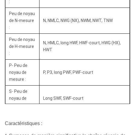
:
Peu de noyau
de N-mesure
N, NMLC, NWG (NX), NWM, NWT, TNW
:
Peu de noyau
N, HMLC, long HWF, HWF-court, HWG (HX),
de H-mesure
HWT
:
P- Peu de
noyau de
P, P3, long PWF, PWF-court
mesure :
S- Peu de
noyau de
Long SWF, SWF-court
mesure :
U- Peu de
Caractéristiques :
noyau de
Long UWF, UWF-court
mesure :