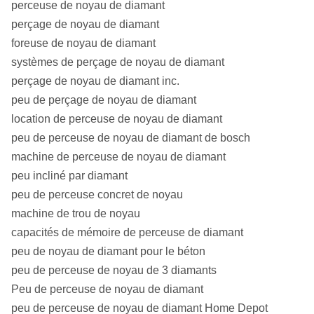
perceuse de noyau de diamant
Série de T2 :
T2 46, T2 56, T2 66, T2 76, T2 86, T2 101
perçage de noyau de diamant
foreuse de noyau de diamant
T6 76, T6 86, T6 101, T6 116, T6 131, T6
Série T6 :
systèmes de perçage de noyau de diamant
146, T6S 101
perçage de noyau de diamant inc.
Série de T :
T36, T46, T56, T66, T76, T86
peu de perçage de noyau de diamant
location de perceuse de noyau de diamant
Z46, Z56, Z66, Z76, Z86, Z101, Z116, Z131,
Série de Z :
peu de perceuse de noyau de diamant de bosch
Z146
machine de perceuse de noyau de diamant
B36, B46, B56, B66, B76, B86, B101, B116,
Série de B :
peu incliné par diamant
B131, B146
peu de perceuse concret de noyau
Série de WF :
HWF, PWF, SWF, UWF, ZWF
machine de trou de noyau
capacités de mémoire de perceuse de diamant
Série de
RWT, EWT, AWT, BWT, NWT, HWT
peu de noyau de diamant pour le béton
POIDS :
peu de perceuse de noyau de 3 diamants
Série de WM :
EWM, AWM, BWM, NWM
Peu de perceuse de noyau de diamant
peu de perceuse de noyau de diamant Home Depot
Série de GT :
EWG, A.W.G., BWG, NWG, HWG