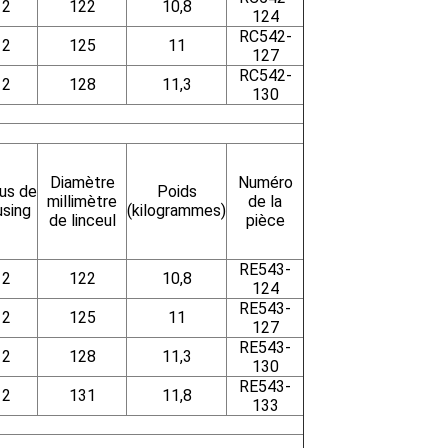
2
122
10,8
124
RC542-
2
125
11
127
RC542-
2
128
11,3
130
Diamètre
Numéro
us de
Poids
millimètre
de la
using
(kilogrammes)
de linceul
pièce
RE543-
2
122
10,8
124
RE543-
2
125
11
127
RE543-
2
128
11,3
130
RE543-
2
131
11,8
133