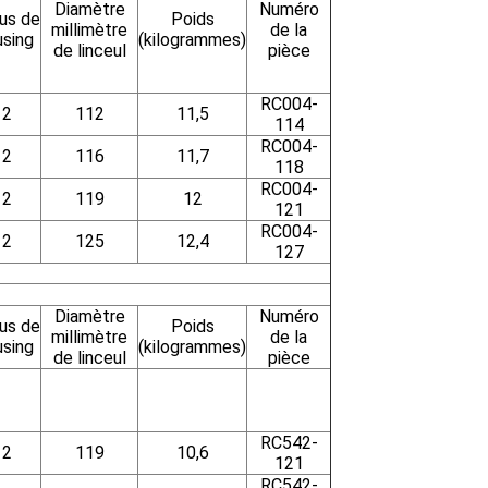
Diamètre
Numéro
us de
Poids
millimètre
de la
using
(kilogrammes)
de linceul
pièce
RC004-
2
112
11,5
114
RC004-
2
116
11,7
118
RC004-
2
119
12
121
RC004-
2
125
12,4
127
Diamètre
Numéro
us de
Poids
millimètre
de la
using
(kilogrammes)
de linceul
pièce
RC542-
2
119
10,6
121
RC542-