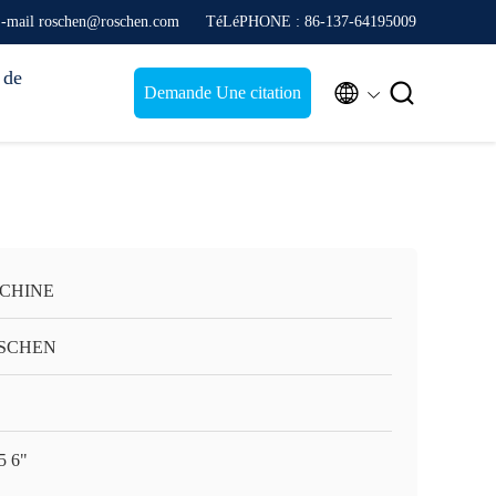
-mail roschen@roschen.com
TéLéPHONE : 86-137-64195009
 de


Demande Une citation
 CHINE
SCHEN
5 6"