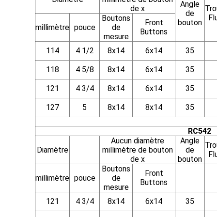
Angle
de x
Tro
de
Fl
Boutons
Front
bouton
millimètre
pouce
de
Buttons
mesure
114
4 1/2
8x14
6x14
35
118
4 5/8
8x14
6x14
35
121
4 3/4
8x14
6x14
35
127
5
8x14
8x14
35
RC542
Aucun diamètre
Angle
Tro
Diamètre
millimètre de bouton
de
Fl
de x
bouton
Boutons
Front
millimètre
pouce
de
Buttons
mesure
121
4 3/4
8x14
6x14
35