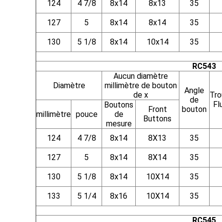
124
4 7/8
8x14
8x13
35
127
5
8x14
8x14
35
130
5 1/8
8x14
10x14
35
RC543
Aucun diamètre
Diamètre
millimètre de bouton
Angle
de x
Tro
de
Fl
Boutons
Front
bouton
millimètre
pouce
de
Buttons
mesure
124
4 7/8
8x14
8X13
35
127
5
8x14
8X14
35
130
5 1/8
8x14
10X14
35
133
5 1/4
8x16
10X14
35
RC545