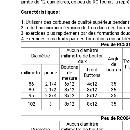
jambe de 12 cannelures, ce peu de RC fournit la représ
Caractéristiques :
1.
Utilisant des carbures de qualité supérieur pendant 
2. réduit au minimum l'érosion de trou dans des format
3. exercices plus rapidement par des formations do
4. exercices plus droits par des formations consolid
Peu de RC53
Aucun diamètre
Diamètre
millimètre de bouton
Angle
de x
Tro
de
Fl
Boutons
Front
bouton
millimètre
pouce
de
Buttons
mesure
86
2 1/4
6x12
4x12
35
89
2 1/2
8x12
8x12
35
95
2 3/4
8x12
8x12
35
102
3
8x12
8x12
35
Peu de RC00
Aucun diamètre
Diamètre
millimètre de bouton