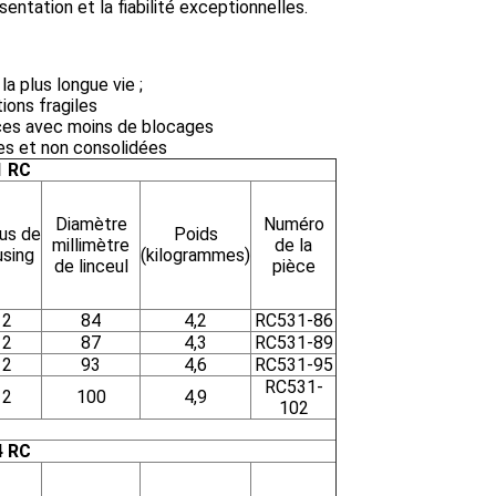
entation et la fiabilité exceptionnelles.
la plus longue vie ;
ions fragiles
uces avec moins de blocages
ées et non consolidées
1 RC
Diamètre
Numéro
us de
Poids
millimètre
de la
using
(kilogrammes)
de linceul
pièce
2
84
4,2
RC531-86
2
87
4,3
RC531-89
2
93
4,6
RC531-95
RC531-
2
100
4,9
102
4 RC