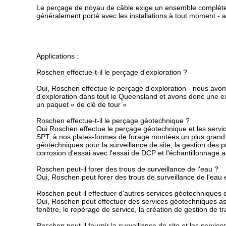
Le perçage de noyau de câble exige un ensemble complètement
généralement porté avec les installations à tout moment - a
Applications :
Roschen effectue-t-il le perçage d'exploration ?
Oui, Roschen effectue le perçage d'exploration - nous avon
d'exploration dans tout le Queensland et avons donc une e
un paquet « de clé de tour »
Roschen effectue-t-il le perçage géotechnique ?
Oui Roschen effectue le perçage géotechnique et les servic
SPT, à nos plates-formes de forage montées un plus grand
géotechniques pour la surveillance de site, la gestion des pr
corrosion d'essai avec l'essai de DCP et l'échantillonnage a
Roschen peut-il forer des trous de surveillance de l'eau ?
Oui, Roschen peut forer des trous de surveillance de l'eau et
Roschen peut-il effectuer d'autres services géotechniques d
Oui, Roschen peut effectuer des services géotechniques assoc
fenêtre, le repérage de service, la création de gestion de tra
Roschen peut-il fournir la surveillance de site et les servic