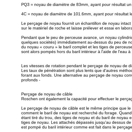
PQ3 = noyau de diamètre de 83mm, ayant pour résultat un
4C = noyau de diamètre de 101.6mm, ayant pour résultat l
Le perçage de noyau fournit un échantillon de noyau intact 
sur le matériel de roche et laisse prélever et essai en labor
Pendant que le peu de perceuse avance, un noyau cylindriq
quelques sociétés) immédiatement au-dessus du peu de noya
du noyau « couru » le baril complet et les tiges de perceuse
sont alors pompés hors du baril intérieur à l'aide de l'eau
Les vitesses de rotation pendant le perçage de noyau de di
Les taux de pénétration sont plus lents que d'autres méthod
forant aux fonds. Une alternative au perçage de noyau conv
profonds -
Perçage de noyau de câble
Roschen ont également la capacité pour effectuer le perça
Le perçage de noyau de câble est le même principe que le p
comment le baril de noyau est recherché du forage. Quand le 
étant tiré du trou, des tiges de noyau et du baril de noyau
tiges de noyau. Les attachés dépassés jusqu'au dessus de la
est pompé du baril intérieur comme est fait dans le perçag