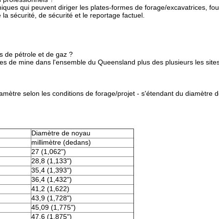
es qui peuvent diriger les plates-formes de forage/excavatrices, fourni
e la sécurité, de sécurité et le reportage factuel.
es de pétrole et de gaz ?
tes de mine dans l'ensemble du Queensland plus des plusieurs les sites 
diamètre selon les conditions de forage/projet - s'étendant du diamèt
Diamètre de noyau
millimètre (dedans)
27 (1,062")
28,8 (1,133")
35,4 (1,393")
36,4 (1,432")
41,2 (1,622)
43,9 (1,728")
45,09 (1,775")
47,6 (1,875")