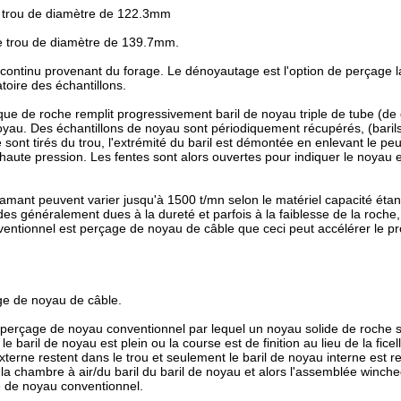
 trou de diamètre de 122.3mm
e trou de diamètre de 139.7mm.
continu provenant du forage. Le dénoyautage est l'option de perçage la 
atoire des échantillons.
ue de roche remplit progressivement baril de noyau triple de tube (de
u. Des échantillons de noyau sont périodiquement récupérés, (barils d
 sont tirés du trou, l'extrémité du baril est démontée en enlevant le peu
 à haute pression. Les fentes sont alors ouvertes pour indiquer le noyau
amant peuvent varier jusqu'à 1500 t/mn selon le matériel capacité éta
es généralement dues à la dureté et parfois à la faiblesse de la roche,
entionnel est perçage de noyau de câble que ceci peut accélérer le pr
ge de noyau de câble.
erçage de noyau conventionnel par lequel un noyau solide de roche soi
baril de noyau est plein ou la course est de finition au lieu de la ficel
 externe restent dans le trou et seulement le baril de noyau interne es
 chambre à air/du baril du baril de noyau et alors l'assemblée winched 
e de noyau conventionnel.