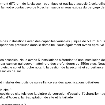
 différent de la vitesse - peu, tiges et outillage associé à cela util
 fait votre contact svp de Roschen savoir si vous exigez du perçage de 
s des installations avec des capacités variables jusqu'à de 500m. Nou
xpérience précieuse dans le domaine. Nous également avons éprouvé de
es associés. Nous avons 5 installations s'étendant d'une installation 
 par camion qui peuvent atteindre des profondeurs de 350m plus. Nou
ojets, le sol et la roche notant, la gestion de la sécurité et surveilla
ssociés de sol.
 installer des puits de surveillance sur des spécifications détaillées.
e site ?
iés de site tels que la piqûre de corrosion d'essai et l'échantillonnag
fic, d'Access, la réadaptation de site et la taillade
es professionnels ?