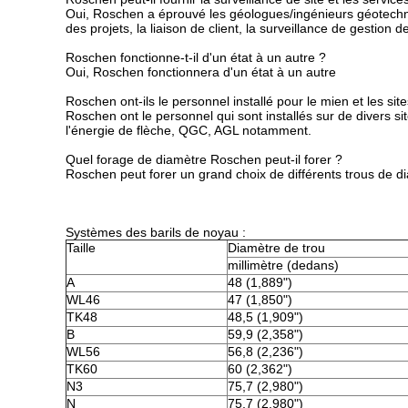
Oui, Roschen a éprouvé les géologues/ingénieurs géotechniqu
des projets, la liaison de client, la surveillance de gestion d
Roschen fonctionne-t-il d'un état à un autre ?
Oui, Roschen fonctionnera d'un état à un autre
Roschen ont-ils le personnel installé pour le mien et les sit
Roschen ont le personnel qui sont installés sur de divers si
l'énergie de flèche, QGC, AGL notamment.
Quel forage de diamètre Roschen peut-il forer ?
Roschen peut forer un grand choix de différents trous de 
Systèmes des barils de noyau :
Taille
Diamètre de trou
millimètre (dedans)
A
48 (1,889")
WL46
47 (1,850")
TK48
48,5 (1,909")
B
59,9 (2,358")
WL56
56,8 (2,236")
TK60
60 (2,362")
N3
75,7 (2,980")
N
75,7 (2,980")