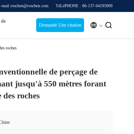
-mail roschen@roschen.com
TéLéPHONE : 86-137-64195009
 de


Demande Une citation
des roches
nventionnelle de perçage de
ant jusqu'à 550 mètres forant
e des roches
Chine