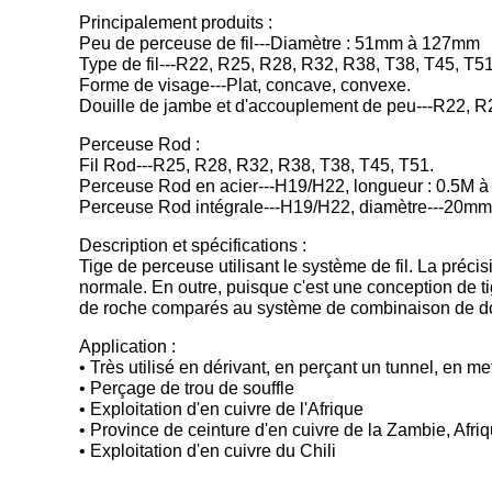
Principalement produits :
Peu de perceuse de fil---Diamètre : 51mm à 127mm
Type de fil---R22, R25, R28, R32, R38, T38, T45, T5
Forme de visage---Plat, concave, convexe.
Douille de jambe et d'accouplement de peu---R22, R
Perceuse Rod :
Fil Rod---R25, R28, R32, R38, T38, T45, T51.
Perceuse Rod en acier---H19/H22, longueur : 0.5M à
Perceuse Rod intégrale---H19/H22, diamètre---20mm
Description et spécifications :
Tige de perceuse utilisant le système de fil. La préc
normale. En outre, puisque c'est une conception de ti
de roche comparés au système de combinaison de dou
Application :
• Très utilisé en dérivant, en perçant un tunnel, en me
• Perçage de trou de souffle
• Exploitation d'en cuivre de l'Afrique
• Province de ceinture d'en cuivre de la Zambie, Afri
• Exploitation d'en cuivre du Chili