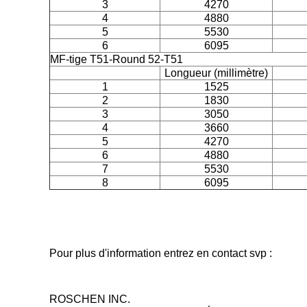
3
4270
4
4880
5
5530
6
6095
MF-tige T51-Round 52-T51
Longueur (millimètre)
1
1525
2
1830
3
3050
4
3660
5
4270
6
4880
7
5530
8
6095
Pour plus d'information entrez en contact svp :
ROSCHEN INC.