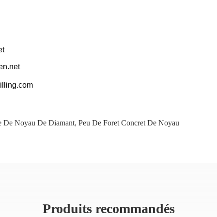
et
en.net
illing.com
e De Noyau De Diamant
,
Peu De Foret Concret De Noyau
Produits recommandés