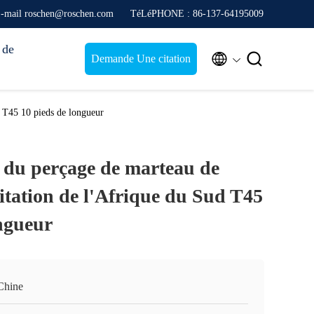
-mail roschen@roschen.com
TéLéPHONE : 86-137-64195009
 de


Demande Une citation
d T45 10 pieds de longueur
 du perçage de marteau de
itation de l'Afrique du Sud T45
ongueur
Chine