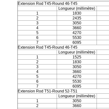
Extension Rod T45-Round 46-T45
Longueur (millimètre)
1
1830
2
2435
3
3050
4
3660
5
4270
6
5530
7
6095
Extension Rod T45-Round 46-T45
Longueur (millimètre)
1
1525
2
1830
3
3050
4
3660
5
4270
6
5530
7
6095
Extension Rod T51-Round 52-T51
Longueur (millimètre)
1
3050
2
3660