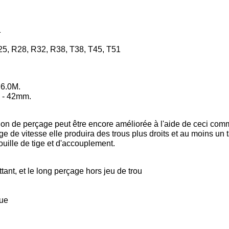
1
25, R28, R32, R38, T38, T45, T51
 6.0M.
 - 42mm.
ision de perçage peut être encore améliorée à l'aide de ceci co
ge de vitesse elle produira des trous plus droits et au moins un
ille de tige et d'accouplement.
ttant, et le long perçage hors jeu de trou
que