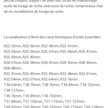
peu de coupeur, support de sélection, outils de charbonnage,
outils de forage de roche, exercices de roche, compresseur d'air
de vis, installations de forage de roche.
La canalisation a fileté des caractéristiques d'outils à pastilles :
R22-32mm, R22-36mm, R22-38mm, R22-41mm ;
R25-33mm, R25-35mm, R25-37mm, R25-38mm, R25-41mm,
R25-43mm, R25-45mm ;
R28-37mm, R28-38mm, R28-41mm, R28-43mm, R28-45mm,
R28-48mm ;
R32-41mm, R32-43mm, R32-45mm, R32-48mm, R32-51mm,
R32-54mm, R32-57mm, R32-64mm, R32-76mm ;
T38-64mm, T38-70mm, T38-76mm, T38-89mm, T38-102mm,
T38-127mm ;
T45-76mm, T45-89mm, T45-102mm ;
T51-89mm, T51-102mm, T51-115mm, T51-127mm ;
T60-92mm, T60-96mm, T60-102mm, T60-115mm, T60-118mm,