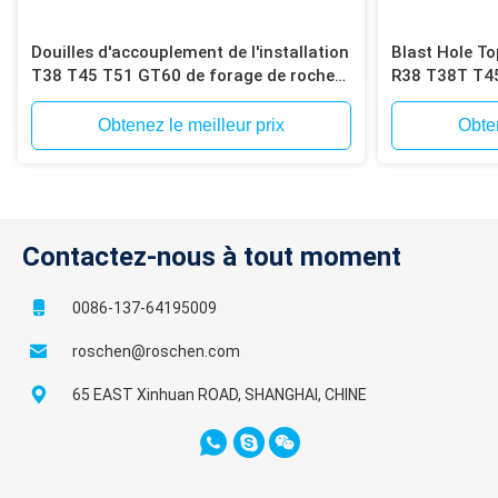
Douilles d'accouplement de l'installation
Blast Hole T
T38 T45 T51 GT60 de forage de roche
R38 T38T T45
pour la douille d'accouplement de
Bit
extraction de forage de roche
Obtenez le meilleur prix
Obten
Contactez-nous à tout moment
0086-137-64195009
roschen@roschen.com
65 EAST Xinhuan ROAD, SHANGHAI, CHINE