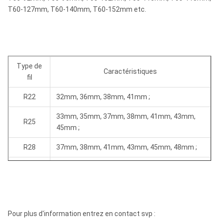
T60-127mm, T60-140mm, T60-152mm etc.
Type de
Caractéristiques
fil
R22
32mm, 36mm, 38mm, 41mm ;
33mm, 35mm, 37mm, 38mm, 41mm, 43mm,
R25
45mm ;
R28
37mm, 38mm, 41mm, 43mm, 45mm, 48mm ;
41mm, 43mm, 45mm, 48mm, 51mm, 54mm,
R32
57mm, 64mm, 76mm ;
64mm, T70mm, 76mm, 89mm, 102mm,
T38
127mm ;
Pour plus d'information entrez en contact svp :