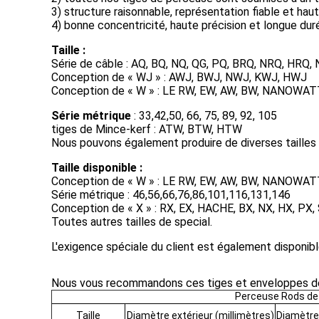
3) structure raisonnable, représentation fiable et haut u
4) bonne concentricité, haute précision et longue duré
Taille :
Série de câble : AQ, BQ, NQ, QG, PQ, BRQ, NRQ, HRQ,
Conception de « WJ » : AWJ, BWJ, NWJ, KWJ, HWJ
Conception de « W » : LE RW, EW, AW, BW, NANOWAT
Série métrique
: 33,42,50, 66, 75, 89, 92, 105
tiges de Mince-kerf : ATW, BTW, HTW
Nous pouvons également produire de diverses tailles
Taille disponible :
Conception de « W » : LE RW, EW, AW, BW, NANO
Série métrique : 46,56,66,76,86,101,116,131,146
Conception de « X » : RX, EX, HACHE, BX, NX, HX, PX,
Toutes autres tailles de special.
L'exigence spéciale du client est également disponibl
Nous vous recommandons ces tiges et enveloppes de 
Perceuse Rods de 
Taille
Diamètre extérieur (millimètres)
Diamètre 