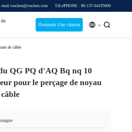
-mail roschen@roschen.com
TéLéPHONE : 86-137-64195009
 de


Demande Une citation
ant de câble
 du QG PQ d'AQ Bq nq 10
eur pour le perçage de noyau
 câble
emagne