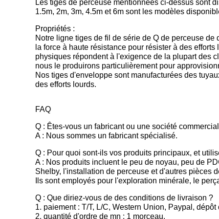
Les tiges de perceuse mentionnées ci-dessus sont disp
1.5m, 2m, 3m, 4.5m et 6m sont les modèles disponibl
Propriétés :
Notre ligne tiges de fil de série de Q de perceuse de 
la force à haute résistance pour résister à des efforts
physiques répondent à l'exigence de la plupart des c
nous le produirons particulièrement pour approvisio
Nos tiges d'enveloppe sont manufacturées des tuyaux d'
des efforts lourds.
FAQ
Q : Êtes-vous un fabricant ou une société commercia
A : Nous sommes un fabricant spécialisé.
Q : Pour quoi sont-ils vos produits principaux, et utili
A : Nos produits incluent le peu de noyau, peu de PDC
Shelby, l'installation de perceuse et d'autres pièces 
Ils sont employés pour l'exploration minérale, le perç
Q : Que diriez-vous de des conditions de livraison ?
1. paiement : T/T, L/C, Western Union, Paypal, dépôt 
2. quantité d'ordre de mn : 1 morceau.