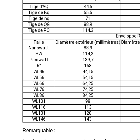
Tige d'AQ
44,5
Tige de Bq
55,5
Tige de nq
71
Tige de QG
88,9
Tige de PQ
114,3
Enveloppe 
Taille
Diamètre extérieur (millimètres)
Diamètre 
Nanowatt
88,9
HW
114,3
Picowatt
139,7
6"
168
WL46
44,15
WL56
54,15
WL66
64,25
WL76
74,25
WL86
84,25
WL101
98
WL116
113
WL131
128
WL146
143
Remarquable :