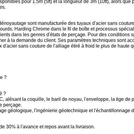
onibles pour 1.5m (5ft) et la longueur de 3m (10ft), alors que 
es.
dénoyautage sont manufacturée des tuyaux d'acier sans couture de
 lourds. Harding Chrome dans le fil de boîte et processus spécial
lients dans les genres d'états de perçage. Pour des conditions
nner à la demande du client. Ses paramètres techniques sont ac
acier sans couture de l'alliage étiré à froid le plus de haute qu
le ?
sé ?
, alésant la coquille, le baril de noyau, l'enveloppe, la tige de
de perçage.
age géologique, l'ingénierie géotechnique et l'échantillonnage d
de 30% à l'avance et repos avant la livraison.