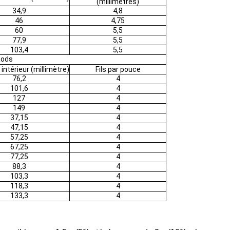
(millimètres)
34,9
4,8
46
4,75
60
5,5
77,9
5,5
103,4
5,5
Rods
intérieur (millimètre)
Fils par pouce
76,2
4
101,6
4
127
4
149
4
37,15
4
47,15
4
57,25
4
67,25
4
77,25
4
88,3
4
103,3
4
118,3
4
133,3
4