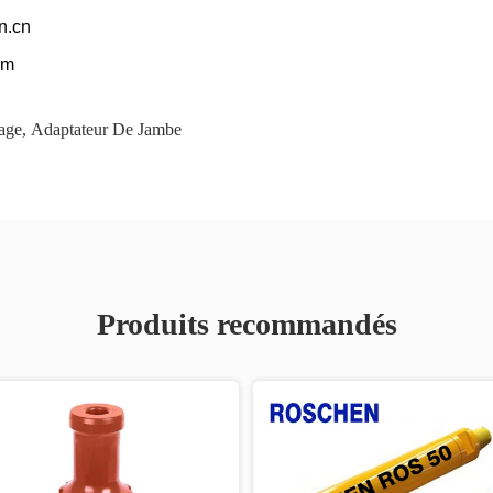
n.cn
om
age
,
Adaptateur De Jambe
Produits recommandés