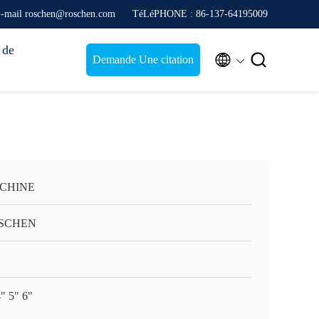
-mail roschen@roschen.com
TéLéPHONE : 86-137-64195009
 de


Demande Une citation
 CHINE
SCHEN
4" 5" 6"