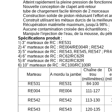
Atteint rapidement la pleine pression de fonction
Nouvelle conception de clapet anti-retour
tube de chargement facile témoin de 2 morceaux
Construction solide de piston réduisant l'effort et a
Construit utilisant les métaux durcis de la meilleu
Récupération matérielle maximum, jusqu'à 98% ;
Aucune contamination croisée des échantillons ;
Manipule l'injection de l'eau, de la mousse, du pé
Spécifications produit :
3" marteaux de RC : RE531
1)
2) 4" marteaux de RC : RE004/RE004R ; RE542
3) 5" marteaux de RC : RE543, RE545, RE547 ; PR
4) 6" marteaux de RC : RC62/RC62R
5) 8" marteaux de RC : RC82/RC82R
6) 10" marteaux de RC : RC100/RC100R
Chaîne de
Di
Marteau
A mordu la jambe
trou
e
(millimètres)
(mil
RE531
RE531
84-100
RE004
RE004
111-127
RE542
RE542
113-130
RE543
RE543
120-135