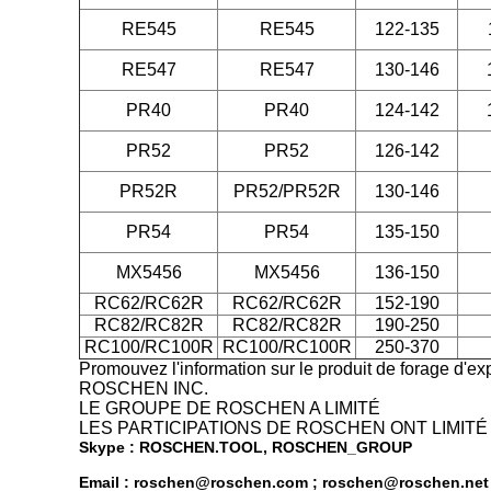
RE545
RE545
122-135
RE547
RE547
130-146
PR40
PR40
124-142
PR52
PR52
126-142
PR52R
PR52/PR52R
130-146
PR54
PR54
135-150
MX5456
MX5456
136-150
RC62/RC62R
RC62/RC62R
152-190
RC82/RC82R
RC82/RC82R
190-250
RC100/RC100R
RC100/RC100R
250-370
Promouvez l'information sur le produit de forage d'exp
ROSCHEN INC.
LE GROUPE DE ROSCHEN A LIMITÉ
LES PARTICIPATIONS DE ROSCHEN ONT LIMITÉ
Skype : ROSCHEN.TOOL, ROSCHEN_GROUP
Email : roschen@roschen.com ; roschen@roschen.net