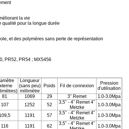
nement
méliorant la vie
re qualité pour la longue durée
trole, et des polymères sans perte de représentation
40, PR52, PR54 ; MX5456
amètre
Longueur
Pression
xterne
(sans peu)
Poids
Fil de connexion
d'utilisation
limètres)
millimètre
81
1069
29
3" Remet
1.0-3.0Mpa
3,5" - 4" Remet 4"
107
1252
52
1.0-3.0Mpa
Metzke
3,5" - 4" Remet 4"
109,5
1191
57
1.0-3.0Mpa
Metzke
3,5" - 4" Remet 4"
116
1191
62
1.0-3.0Mpa
Metzke