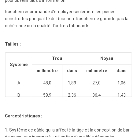
pour obtenir plus d'information.
Roschen recommande d'employer seulement les pièces
construites par qualité de Roschen. Roschen ne garantit pas la
cohérence ou la qualité d'autres fabricants.
Tailles :
Trou
Noyau
Système
millimètre
dans
millimètre
dans
A
48,0
1,89
27,0
1,06
B
59,9
2,36
36,4
1,43
N
75,7
2,98
47,6
1,88
Caractéristiques :
H
96,1
3,78
63,5
2,5
1. Système de câble qui a affecté la tige et la conception de baril
P
122,6
4,83
85,0
3,35