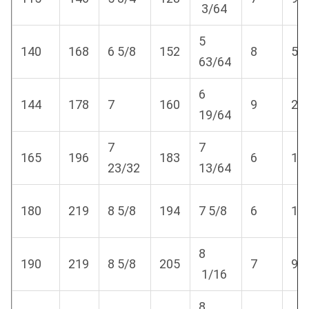
3/64
5
140
168
6 5/8
152
8
5/
63/64
6
144
178
7
160
9
23
19/64
7
7
165
196
183
6
15
23/32
13/64
180
219
8 5/8
194
7 5/8
6
15
8
190
219
8 5/8
205
7
9/
1/16
8