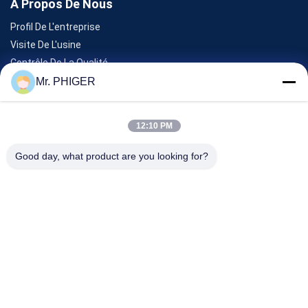
À Propos De Nous
Profil De L'entreprise
Visite De L'usine
Contrôle De La Qualité
Plan Du Site
Mr. PHIGER
Nous Contacter
12:10 PM
Événements
Good day, what product are you looking for?
Les Affaires
Nouvelles
Nous Contacter
TéLéPHONE :
0086-137-64195009