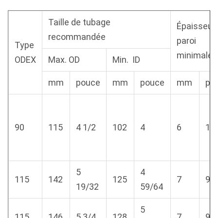
Taille de tubage
Épaisseur
recommandée
paroi
Type
minimale
ODEX
Max. OD
Min.
ID
mm
pouce
mm
pouce
mm
po
90
115
4 1/2
102
4
6
15
5
4
115
142
125
7
9/
19/32
59/64
5
115
146
5 3/4
128
7
9/