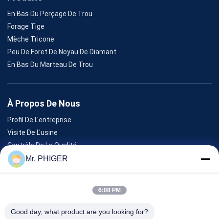
En Bas Du Perçage De Trou
Forage Tige
Mèche Tricone
Peu De Foret De Noyau De Diamant
En Bas Du Marteau De Trou
À Propos De Nous
Profil De L'entreprise
Visite De L'usine
Contrôle De La Qualité
Plan Du Site
Mr. PHIGER
Nous Contacter
6:08 PM
Événements
Good day, what product are you looking for?