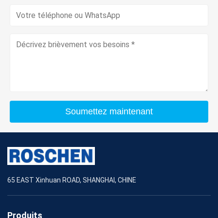
Soumettez maintenant
65 EAST Xinhuan ROAD, SHANGHAI, CHINE
Produits