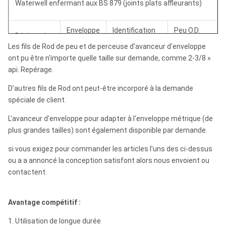
Waterwell enfermant aux BS 879 (joints plats affleurants)
Commutateur.
6,625"
6,000"
7,800"
Enveloppe
Identification
Peu O.D.
Désignation
O.D.
d'enveloppe.
d'avanceur.
UW.
7,625"
7,000"
8,800"
Les fils de Rod de peu et de perceuse d'avanceur d'enveloppe
ont pu être n'importe quelle taille sur demande, comme 2-3/8 »
6" NOTA:.
6,625"
6,000"
7,800"
api. Repérage.
LE ZW.
8,625"
8,000"
9,800"
D'autres fils de Rod ont peut-être incorporé à la demande
8" NOTA:.
8,625"
8,000"
8,800"
spéciale de client.
L'avanceur d'enveloppe pour adapter à l'enveloppe métrique (de
10" NOTA:.
10,750"
10,000"
11,93"
plus grandes tailles) sont également disponible par demande.
si vous exigez pour commander les articles l'uns des ci-dessus
ou a a annoncé la conception satisfont alors nous envoient ou
contactent.
Avantage compétitif :
1. Utilisation de longue durée