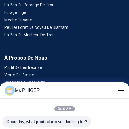
En Bas Du Perçage De Trou
Forage Tige
Mèche Tricone
Peu De Foret De Noyau De Diamant
En Bas Du Marteau De Trou
À Propos De Nous
Profil De L'entreprise
Visite De L'usine
Contrôle De La Qualité
Plan Du Site
Mr. PHIGER
Nous Contacter
3:16 AM
Événements
Good day, what product are you looking for?