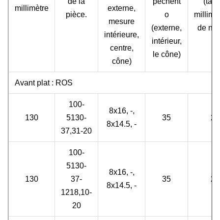
de la
pêchent
(taill
millimètre
externe,
pièce.
o
millimè
mesure
(externe,
de no.
intérieure,
intérieur,
centre,
le cône)
cône)
Avant plat : ROS
100-
8x16, -,
130
5130-
35
2
8x14.5, -
37,31-20
100-
5130-
8x16, -,
130
37-
35
2
8x14.5, -
1218,10-
20