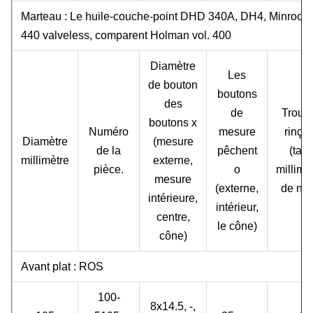
Marteau : Le huile-couche-point DHD 340A, DH4, Minroc 
440 valveless, comparent Holman vol. 400
Diamètre
Les
de bouton
boutons
des
de
Trous
boutons x
Numéro
mesure
rinça
Diamètre
(mesure
de la
pêchent
(taill
millimètre
externe,
pièce.
o
millimè
mesure
(externe,
de no.
intérieure,
intérieur,
centre,
le cône)
cône)
Avant plat : ROS
100-
8x14.5, -,