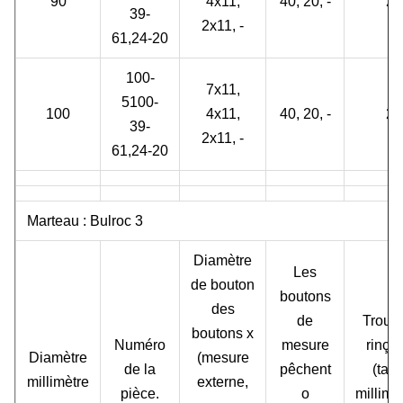
90
4x11,
40, 20, -
2
39-
2x11, -
61,24-20
100-
7x11,
5100-
100
4x11,
40, 20, -
2
39-
2x11, -
61,24-20
Marteau : Bulroc 3
Diamètre
Les
de bouton
boutons
des
de
Trous
boutons x
Numéro
mesure
rinça
Diamètre
(mesure
de la
pêchent
(taill
millimètre
externe,
pièce.
o
millimè