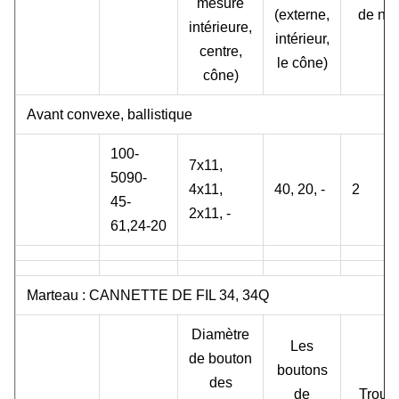
mesure
(externe,
de no.
intérieure,
intérieur,
centre,
le cône)
cône)
Avant convexe, ballistique
100-
7x11,
5090-
4x11,
40, 20, -
2
45-
2x11, -
61,24-20
Marteau : CANNETTE DE FIL 34, 34Q
Diamètre
Les
de bouton
boutons
des
de
Trous