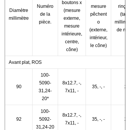
boutons x
Numéro
mesure
rinça
Diamètre
(mesure
de la
pêchent
(taill
millimètre
externe,
pièce.
o
millimè
mesure
(externe,
de no.
intérieure,
intérieur,
centre,
le cône)
cône)
Avant plat, ROS
100-
5090-
8x12.7, -,
90
35, -, -
2
31,24-
7x11, -
20*
100-
8x12.7, -,
92
5092-
35, -, -
2
7x11, -
31,24-20