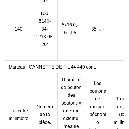
20*
100-
5140-
8x16.0, -,
140
34-
35, -, -
2
9x14.5, -
1218,08-
20*
Marteau : CANNETTE DE FIL 44 440 cont.
Diamètre
Les
de bouton
boutons
des
de
Trous
boutons x
Numéro
mesure
rinça
Diamètre
(mesure
de la
pêchent
(taill
millimètre
externe,
pièce.
o
millimè
mesure