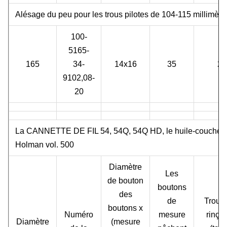
Alésage du peu pour les trous pilotes de 104-115 millimètr
100-
5165-
165
34-
14x16
35
2
9102,08-
20
La CANNETTE DE FIL 54, 54Q, 54Q HD, le huile-couche-
Holman vol. 500
Diamètre
Les
de bouton
boutons
des
de
Trous
boutons x
Numéro
mesure
rinça
Diamètre
(mesure