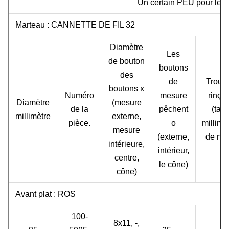
Un certain PEU pour le r
Marteau : CANNETTE DE FIL 32
Diamètre
Les
de bouton
boutons
des
de
Trous
boutons x
Numéro
mesure
rinça
Diamètre
(mesure
de la
pêchent
(taill
millimètre
externe,
pièce.
o
millimè
mesure
(externe,
de no.
intérieure,
intérieur,
centre,
le cône)
cône)
Avant plat : ROS
100-
8x11, -,