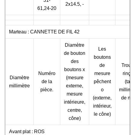
31-
2x14.5, -
61,24-20
Marteau : CANNETTE DE FIL 42
Diamètre
Les
de bouton
boutons
des
de
Trous
boutons x
Numéro
mesure
rinça
Diamètre
(mesure
de la
pêchent
(taill
millimètre
externe,
pièce.
o
millimè
mesure
(externe,
de no.
intérieure,
intérieur,
centre,
le cône)
cône)
Avant plat : ROS