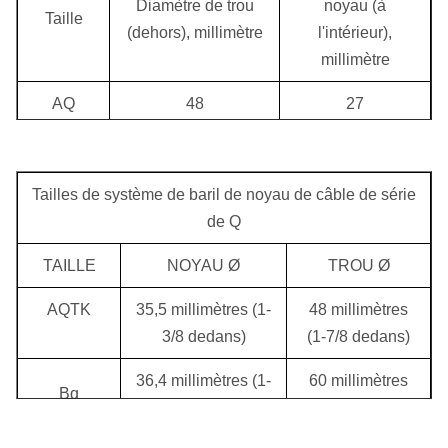
perceuse,
Diamètre de trou
noyau (à
Taille
3m
3
H
(dehors), millimètre
l'intérieur),
millimètre
Tige de
1,5 m
114.3mm
101.6mm
2
perceuse,
AQ
48
27
3m
5
P
Bq
60
36,5
Nq
75,7
47,6
Tailles de système de baril de noyau de câble de série
de Q
QG
96
63,5
TAILLE
NOYAU Ø
TROU Ø
PQ
122,6
85
AQTK
35,5 millimètres (1-
48 millimètres
3/8 dedans)
(1-7/8 dedans)
CHD 76
75,7
43,5
36,4 millimètres (1-
60 millimètres
CHD 101
101,3
63,5
Bq
7/16 dedans)
(2-3/8 dedans)
CHD 134
134
85