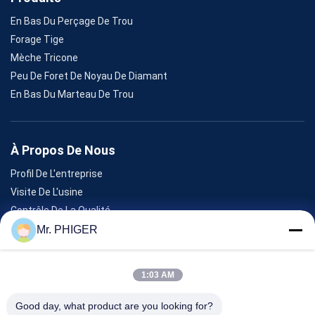
En Bas Du Perçage De Trou
Forage Tige
Mèche Tricone
Peu De Foret De Noyau De Diamant
En Bas Du Marteau De Trou
À Propos De Nous
Profil De L'entreprise
Visite De L'usine
Contrôle De La Qualité
Plan Du Site
Mr. PHIGER
Nous Contacter
1:03 AM
Événements
Good day, what product are you looking for?