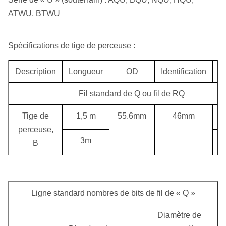
ATWU, BTWU
Spécifications de tige de perceuse :
Description
Longueur
OD
Identification
Fil standard de Q ou fil de RQ
Tige de
1,5 m
55.6mm
46mm
perceuse,
3m
1
B
Tige de
1,5 m
71mm
60mm
1
perceuse,
3m
2
N
Ligne standard nombres de bits de fil de « Q »
Tige de
1,5 m
89mm
77.8mm
1
Diamètre de