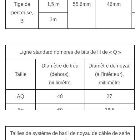
Tige de
1,5 m
55.6mm
46mm
perceuse,
3m
1
B
Tige de
1,5 m
71mm
60mm
1
perceuse,
3m
2
N
Ligne standard nombres de bits de fil de « Q »
Tige de
1,5 m
89mm
77.8mm
1
Diamètre de trou
Diamètre de noyau
perceuse,
Taille
(dehors),
(à l'intérieur),
3m
3
H
millimètre
millimètre
Tige de
1,5 m
114.3mm
101.6mm
2
AQ
48
27
perceuse,
Bq
60
36,5
3m
5
P
Nq
75,7
47,6
Tailles de système de baril de noyau de câble de série
QG
96
63,5