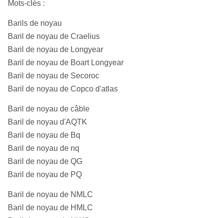
NQ3
45 millimètres (1-
75,7 millimètres (3
Mots-clés :
3/8 dedans)
dedans)
N
75,7
2,98
47,6
1,88
Barils de noyau
63,5 millimètres
96 millimètres (3-
H
96,1
3,78
63,5
2,5
Baril de noyau de Craelius
QG
(2-1/2 dedans)
3/8 dedans)
Baril de noyau de Longyear
P
122,6
4,83
85,0
3,35
Baril de noyau de Boart Longyear
HQ3
61,1 millimètres
96 millimètres (3-
Baril de noyau de Secoroc
(2-3/8 dedans)
3/8 dedans)
Baril de noyau de Copco d'atlas
85 millimètres (3-
122,6 millimètres
Baril de noyau de câble
PQ
3/8 dedans)
(4-7/8 dedans)
Baril de noyau d'AQTK
Baril de noyau de Bq
PQ3
83 millimètres (3-
122,6 millimètres
Baril de noyau de nq
1/4 dedans)
(4-7/8 dedans)
Baril de noyau de QG
Baril de noyau de PQ
Baril de noyau de NMLC
Baril de noyau de HMLC