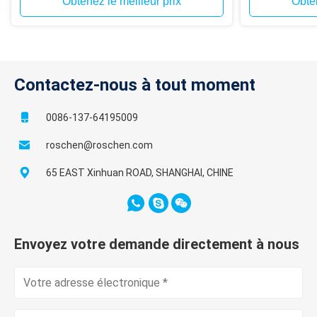
Obtenez le meilleur prix
Obten
Contactez-nous à tout moment
0086-137-64195009
roschen@roschen.com
65 EAST Xinhuan ROAD, SHANGHAI, CHINE
Envoyez votre demande directement à nous