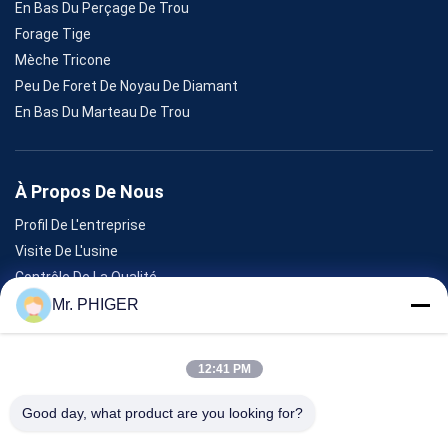
En Bas Du Perçage De Trou
Forage Tige
Mèche Tricone
Peu De Foret De Noyau De Diamant
En Bas Du Marteau De Trou
À Propos De Nous
Profil De L'entreprise
Visite De L'usine
Contrôle De La Qualité
Plan Du Site
Mr. PHIGER
Nous Contacter
12:41 PM
Événements
Good day, what product are you looking for?
Les Affaires