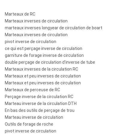
55
Marteaux de RC
Marteaux inverses de circulation
marteaux inverses longyear de circulation de boart
ROS RC
5 3/4"
RE054
RE054
130-
Marteaux inverses de circulation
55
pivot inverse de circulation
ce qui est perçage inverse de circulation
garniture de forage inverse de circulation
ROS RC
double perçage de circulation d'inverse de tube
5 3/4"
RE140
RE140
130-
55
Marteaux inverses de la circulation RC
Marteaux et peu inverses de circulation
Marteaux et peu inverses de circulation
Marteaux de perceuse de RC
ROS RC
Perçage inverse de la circulation RC
5"
PR40
PR40
124-
50
Marteau inverse de la circulation DTH
En bas des outils de perçage de trou
Marteau inverse de circulation
Outils de forage de roche
ROS RC
5 1/2 »
PR52
PR52
126-
pivot inverse de circulation
55