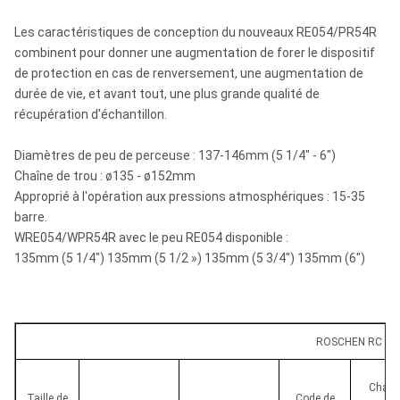
Les caractéristiques de conception du nouveaux RE054/PR54R
combinent pour donner une augmentation de forer le dispositif
de protection en cas de renversement, une augmentation de
durée de vie, et avant tout, une plus grande qualité de
récupération d'échantillon.
Diamètres de peu de perceuse : 137-146mm (5 1/4" - 6")
Chaîne de trou : ø135 - ø152mm
Approprié à l'opération aux pressions atmosphériques : 15-35
barre.
WRE054/WPR54R avec le peu RE054 disponible :
135mm (5 1/4") 135mm (5 1/2 ») 135mm (5 3/4") 135mm (6")
ROSCHEN RC mart
Chaîn
Taille de
Code de