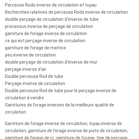
Perceuse Rods inverse de circulation et tuyau
ROS RC
Recherches relatives de perceuse Rods inverse de circulation
8"
RC82/RC82R
RC82/RC82R
190-
80
double perçage de circulation d'inverse de tube
processus inverse de perçage de circulation
garniture de forage inverse de circulation
ROS RC
ce qui est perçage inverse de circulation
10"
RC100/RC100R
RC100/RC100R
250-
100
garniture de forage de matrice
peu inverse de circulation
Notes :
double perçage de circulation d'inverse de mur
perçage inverse d'air
Metzke, fil de Remet est disponible !
Double perceuse Rod de tube
Perçage inverse de circulation
N'importe quelle jambe de type particulier de marteau de RC sera disponible
Double perceuse Rod de tube pour le perçage inverse de
circulation à vendre
Garnitures de forage inverses de la meilleure qualité de
circulation
Garniture de forage inverse de circulation, tuyau inverse de
circulation, garniture de forage inverse de puits de circulation,
garniture de forage de rc, garniture de forage, tige de perçage,