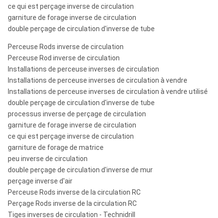
ce qui est perçage inverse de circulation
garniture de forage inverse de circulation
double perçage de circulation d'inverse de tube
ROS RC
5 1/2 »
PR52R
PR52/PR52R
130-
Perceuse Rods inverse de circulation
55
Perceuse Rod inverse de circulation
Installations de perceuse inverses de circulation
Installations de perceuse inverses de circulation à vendre
Installations de perceuse inverses de circulation à vendre utilisé
ROS RC
5 1/2 »
PR54
PR54
135-
double perçage de circulation d'inverse de tube
55
processus inverse de perçage de circulation
garniture de forage inverse de circulation
ce qui est perçage inverse de circulation
ROS RC
garniture de forage de matrice
6"
MX5456
MX5456
136-
60
peu inverse de circulation
double perçage de circulation d'inverse de mur
perçage inverse d'air
Perceuse Rods inverse de la circulation RC
6" ~6
ROS RC
RC62/RC62R
RC62/RC62R
152-
Perçage Rods inverse de la circulation RC
1/2 »
65
Tiges inverses de circulation - Technidrill